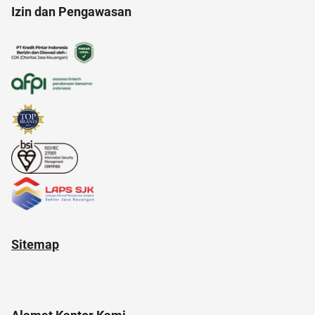
Izin dan Pengawasan
akuntansi
ancol
acara
adapundi
Sitemap