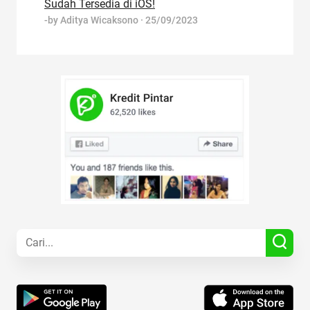
Sudah Tersedia di iOS!
-by
Aditya Wicaksono
·
25/09/2023