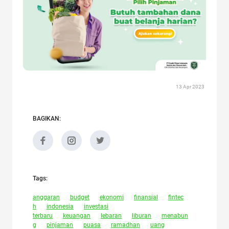
13 Apr 2023
BAGIKAN:
Tags:
anggaran
budget
ekonomi
finansial
fintec
h
indonesia
investasi
terbaru
keuangan
lebaran
liburan
menabun
g
pinjaman
puasa
ramadhan
uang