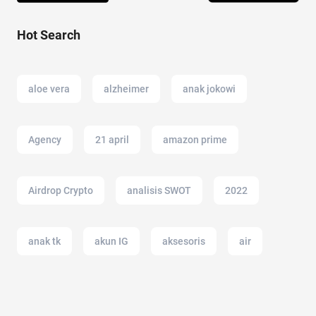
Hot Search
aloe vera
alzheimer
anak jokowi
Agency
21 april
amazon prime
Airdrop Crypto
analisis SWOT
2022
anak tk
akun IG
aksesoris
air
amazon
alergi musiman
air hangat