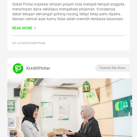
Sobat Pintar, koperasi simpan pinjam bisa menjadi tempat anggota
menyimpan dana sekaligus mengakses pinjaman. Konsepnya
dekat dengan semangat gotong royong, tetapi tetap perlu dipahami
dengan cermat agar kamu tidak salah memilih lembaga keuangan.
Artikel ini membahas pengertian koperasi simpan pinjam, cara
READ MORE
kerjanya, manfaat dan risikonya, serta cara memilih koperasi yang
aman. Tujuannya agar kamu bisa
Continue reading
“Koperasi
Simpan Pinjam dan Cara Memilihnya”
29 Jul 2026 Kredit Pintar.
KreditPintar
Finansial Dan Bisnis