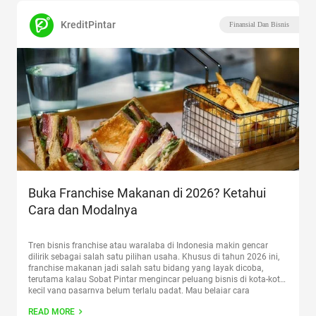
KreditPintar
Finansial Dan Bisnis
Buka Franchise Makanan di 2026? Ketahui
Cara dan Modalnya
Tren bisnis franchise atau waralaba di Indonesia makin gencar
dilirik sebagai salah satu pilihan usaha. Khusus di tahun 2026 ini,
franchise makanan jadi salah satu bidang yang layak dicoba,
terutama kalau Sobat Pintar mengincar peluang bisnis di kota-kota
kecil yang pasarnya belum terlalu padat. Mau belajar cara
memulainya? Simak ulasan berikut. Apa itu Franchise Makanan?
READ MORE
Continue reading
“Buka Franchise Makanan di 2026? Ketahui Cara