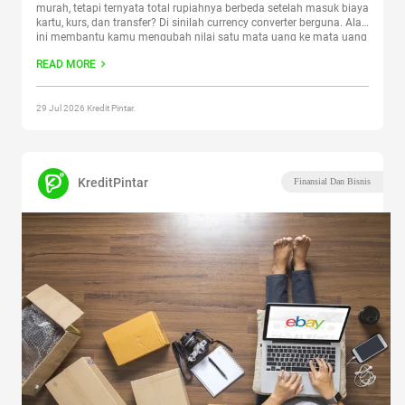
murah, tetapi ternyata total rupiahnya berbeda setelah masuk biaya
kartu, kurs, dan transfer? Di sinilah currency converter berguna. Alat
ini membantu kamu mengubah nilai satu mata uang ke mata uang
lain sebelum mengambil keputusan finansial. Artikel ini membahas
READ MORE
fungsi currency converter, perbedaannya dari penyedia transaksi,
pilihan
Continue reading
“Currency Converter: Fungsi dan Aplikasi
Pilihan”
29 Jul 2026 Kredit Pintar.
KreditPintar
Finansial Dan Bisnis