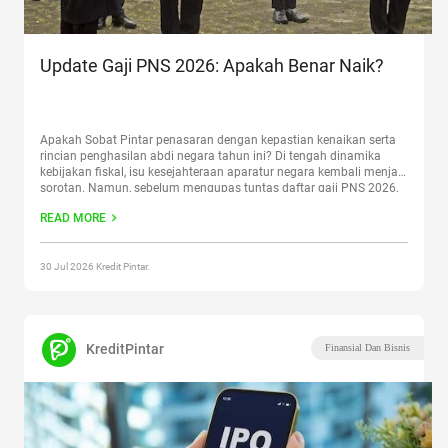
Update Gaji PNS 2026: Apakah Benar Naik?
Apakah Sobat Pintar penasaran dengan kepastian kenaikan serta
rincian penghasilan abdi negara tahun ini? Di tengah dinamika
kebijakan fiskal, isu kesejahteraan aparatur negara kembali menjadi
sorotan. Namun, sebelum mengupas tuntas daftar gaji PNS 2026,
penting untuk memahami pengertian mendasar antara ASN dan
READ MORE
PNS, serta bagaimana sistem pembagian golongan yang
menentukan besaran pendapatan mereka. Simak ulasan
Continue
reading
“Update Gaji PNS 2026: Apakah Benar Naik?”
30 Jul 2026 Kredit Pintar.
KreditPintar
Finansial Dan Bisnis