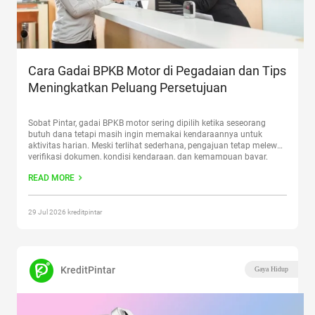
Cara Gadai BPKB Motor di Pegadaian dan Tips
Meningkatkan Peluang Persetujuan
Sobat Pintar, gadai BPKB motor sering dipilih ketika seseorang
butuh dana tetapi masih ingin memakai kendaraannya untuk
aktivitas harian. Meski terlihat sederhana, pengajuan tetap melewati
verifikasi dokumen, kondisi kendaraan, dan kemampuan bayar.
Karena itu, persiapan yang rapi bisa membuat prosesnya lebih
READ MORE
lancar. Artikel ini membahas cara gadai BPKB motor di Pegadaian,
perbedaan syarat dan dokumen
Continue reading
“Cara Gadai BPKB
Motor di Pegadaian dan Tips Meningkatkan Peluang Persetujuan”
29 Jul 2026 kreditpintar
KreditPintar
Gaya Hidup