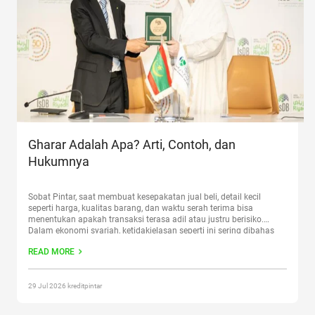
Gharar Adalah Apa? Arti, Contoh, dan
Hukumnya
Sobat Pintar, saat membuat kesepakatan jual beli, detail kecil
seperti harga, kualitas barang, dan waktu serah terima bisa
menentukan apakah transaksi terasa adil atau justru berisiko.
Dalam ekonomi syariah, ketidakjelasan seperti ini sering dibahas
lewat istilah gharar. Artikel ini membahas arti gharar, perbedaan
READ MORE
ketidakpastian kecil dan besar, bedanya dari riba, contoh modern,
serta langkah praktis
Continue reading
“Gharar Adalah Apa? Arti,
Contoh, dan Hukumnya”
29 Jul 2026 kreditpintar