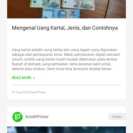
Mengenal Uang Kartal, Jenis, dan Contohnya
Uang kartal adalah uang kertas dan uang logam yang digunakan
sebagai alat pembayaran tunai. Meski pembayaran digital semakin
umum, contoh uang kartal masih mudah ditemukan pada lembar
Rupiah di dompet, uang kembalian, serta pecahan kecil untuk
belanja atau ongkos. Uang tunai bisa langsung dipakai tanpa
perangkat atau jaringan, tetapi lebih mudah hilang dan tidak
READ MORE
meninggalkan
Continue reading
“Mengenal Uang Kartal, Jenis, dan
Contohnya”
07 Aug 2026 Kredit Pintar.
KreditPintar
Lainnya