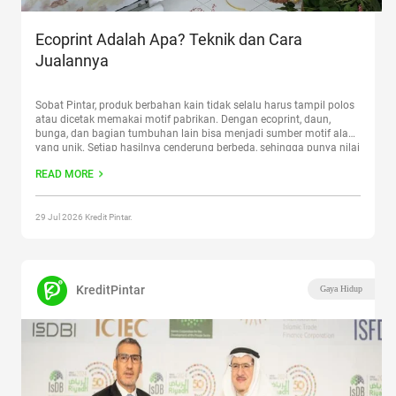
Ecoprint Adalah Apa? Teknik dan Cara
Jualannya
Sobat Pintar, produk berbahan kain tidak selalu harus tampil polos
atau dicetak memakai motif pabrikan. Dengan ecoprint, daun,
bunga, dan bagian tumbuhan lain bisa menjadi sumber motif alami
yang unik. Setiap hasilnya cenderung berbeda, sehingga punya nilai
kerajinan yang kuat. Artikel ini akan membahas arti ecoprint, bahan
READ MORE
yang umum dipakai, langkah teknik ecoprint, ide produk,
Continue
reading
“Ecoprint Adalah Apa? Teknik dan Cara Jualannya”
29 Jul 2026 Kredit Pintar.
KreditPintar
Gaya Hidup