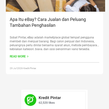
Apa Itu eBay? Cara Jualan dan Peluang
Tambahan Penghasilan
Sobat Pintar, eBay adalah marketplace global tempat pengguna
membeli dan menjual barang. Bagi calon penjual dari Indonesia,
peluangnya perlu dinilai bersama syarat akun, metode pembayaran,
kebijakan kategori, biaya, dan opsi pengiriman yang tersedia.
Berjualan di pasar global dapat menambah jangkauan, tetapi tidak
READ MORE
menjamin tambahan pendapatan. Artikel ini membahas cara kerja
eBay, alur pemula dari riset
Continue reading
“Apa Itu eBay? Cara
Jualan dan Peluang Tambahan Penghasilan”
29 Jul 2026 Kredit Pintar.