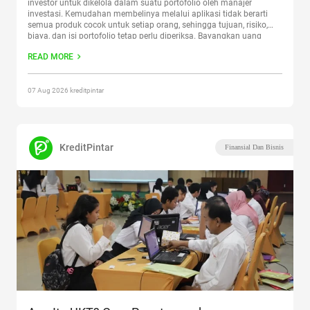
investor untuk dikelola dalam suatu portofolio oleh manajer
investasi. Kemudahan membelinya melalui aplikasi tidak berarti
semua produk cocok untuk setiap orang, sehingga tujuan, risiko,
biaya, dan isi portofolio tetap perlu diperiksa. Bayangkan uang
tersebut akan dipakai untuk biaya kuliah enam bulan lagi. Jika
READ MORE
nilainya turun atau pencairannya memerlukan
Continue reading
“Mau Beli Reksadana? Cek 7 Hal Ini Sebelum Mulai”
07 Aug 2026 kreditpintar
KreditPintar
Finansial Dan Bisnis