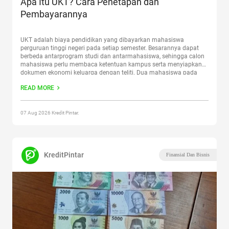
Apa Itu UKT? Cara Penetapan dan
Pembayarannya
UKT adalah biaya pendidikan yang dibayarkan mahasiswa
perguruan tinggi negeri pada setiap semester. Besarannya dapat
berbeda antarprogram studi dan antarmahasiswa, sehingga calon
mahasiswa perlu membaca ketentuan kampus serta menyiapkan
dokumen ekonomi keluarga dengan teliti. Dua mahasiswa pada
program studi yang sama belum tentu memperoleh kelompok UKT
READ MORE
yang sama. Kampus dapat mempertimbangkan kemampuan
ekonomi keluarga, jumlah
Continue reading
“Apa Itu UKT? Cara
Penetapan dan Pembayarannya”
07 Aug 2026 Kredit Pintar.
KreditPintar
Finansial Dan Bisnis