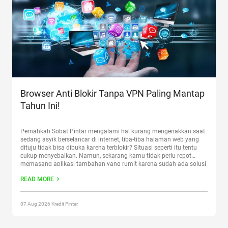
Browser Anti Blokir Tanpa VPN Paling Mantap
Tahun Ini!
Pernahkah Sobat Pintar mengalami hal kurang mengenakkan saat
sedang asyik berselancar di internet, tiba-tiba halaman web yang
dituju tidak bisa dibuka karena terblokir? Situasi seperti itu tentu
cukup menyebalkan. Namun, sekarang kamu tidak perlu repot
memasang aplikasi tambahan yang rumit karena sudah ada solusi
yang lebih praktis, yaitu memanfaatkan browser anti blokir. Melalui
READ MORE
browser tersebut,
Continue reading
“Browser Anti Blokir Tanpa VPN
Paling Mantap Tahun Ini!”
07 Aug 2026 Kredit Pintar.