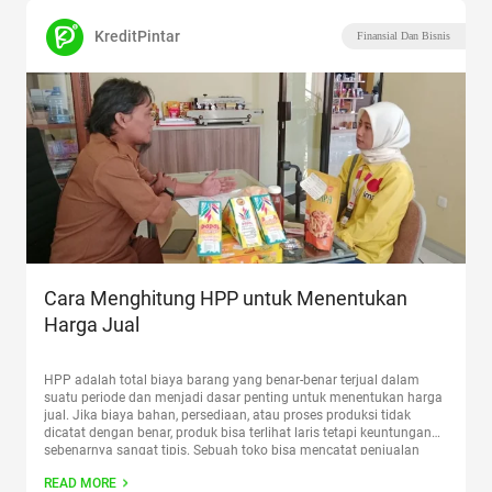
KreditPintar
Finansial Dan Bisnis
Cara Menghitung HPP untuk Menentukan
Harga Jual
HPP adalah total biaya barang yang benar-benar terjual dalam
suatu periode dan menjadi dasar penting untuk menentukan harga
jual. Jika biaya bahan, persediaan, atau proses produksi tidak
dicatat dengan benar, produk bisa terlihat laris tetapi keuntungan
sebenarnya sangat tipis. Sebuah toko bisa mencatat penjualan
Rp40 juta dan merasa memperoleh laba besar, padahal stok, retur,
READ MORE
serta
Continue reading
“Cara Menghitung HPP untuk Menentukan