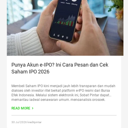
Punya Akun e-IPO? Ini Cara Pesan dan Cek
Saham IPO 2026
Membeli Saham IPO kini menjadi jauh lebih transparan dan mudah
diakses oleh investor ritel berkat platform e-IPO resmi dari Bursa
Efek Indonesia. Melalui sistem elektronik ini, Sobat Pintar dapat
memantau jadwal penawaran umum, menganalisis prospek,
hingga melakukan pemesanan saham perdana secara langsung.
READ MORE
Bagi Sobat Pintar yang sudah memiliki akun e-IPO aktif, simak cara
cek saham
Continue reading
“Punya Akun e-IPO? Ini Cara Pesan dan
Cek Saham IPO 2026”
30 Jul 2026 kreditpintar