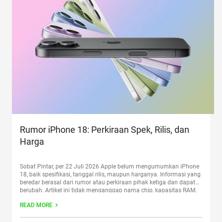
Rumor iPhone 18: Perkiraan Spek, Rilis, dan
Harga
Sobat Pintar, per 22 Juli 2026 Apple belum mengumumkan iPhone
18, baik spesifikasi, tanggal rilis, maupun harganya. Informasi yang
beredar berasal dari rumor atau perkiraan pihak ketiga dan dapat
berubah. Artikel ini tidak menganggap nama chip, kapasitas RAM,
kamera, jadwal, atau harga tertentu sebagai fakta sampai Apple
READ MORE
menerbitkan pengumuman resmi. Artikel ini menjelaskan status
informasi
Continue reading
“Rumor iPhone 18: Perkiraan Spek, Rilis,
dan Harga”