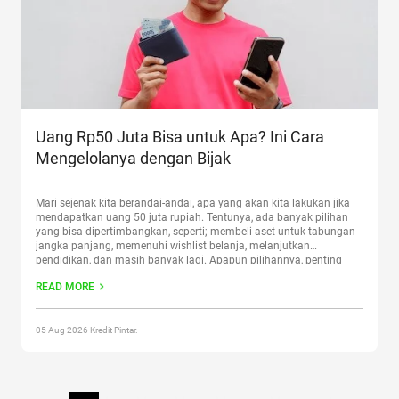
Uang Rp50 Juta Bisa untuk Apa? Ini Cara
Mengelolanya dengan Bijak
Mari sejenak kita berandai-andai, apa yang akan kita lakukan jika
mendapatkan uang 50 juta rupiah. Tentunya, ada banyak pilihan
yang bisa dipertimbangkan, seperti; membeli aset untuk tabungan
jangka panjang, memenuhi wishlist belanja, melanjutkan
pendidikan, dan masih banyak lagi. Apapun pilihannya, penting
untuk memiliki pengetahuan tentang cara mengelolanya dengan
READ MORE
baik. Jadi, uang Rp50 juta bisa untuk
Continue reading
“Uang Rp50
Juta Bisa untuk Apa? Ini Cara Mengelolanya dengan Bijak”
05 Aug 2026 Kredit Pintar.