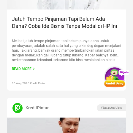
Jatuh Tempo Pinjaman Tapi Belum Ada
Dana? Coba Ide Bisnis Tanpa Modal di HP Ini
Melihat jatuh tempo pinjaman tapi belum punya dana untuk
pembayaran, adalah salah satu hal yang bikin deg-degan menjalani
hari. Tak jarang, banyak orang mempertimbangkan jalan pintas
dengan melakukan gali lubang tutup lubang. Kabar baiknya, berkat
perkembangan teknologi, sekarang kita bisa menjalankan bisnis
tanpa modal di HP. Yang kamu butuhkan hanya koneksi internet
READ MORE
dan sedikit kreatifitas.
Continue reading
“Jatuh Tempo Pinjaman
Tapi Belum Ada Dana? Coba Ide Bisnis Tanpa Modal di HP Ini”
05 Aug 2026 Kredit Pintar.
KreditPintar
#TemanAturUang