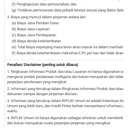
(f) Penghapusan atau pemusnahan; dan
(g) Tindakan pemrosesan data pribadi lainnya sesuai yang diatur dalam
3. Biaya yang muncul dalam pinjaman antara lain:
(a) Biaya Jasa Pemberi Dana
(b) Biaya Jasa Layanan
(c) Biaya Jasa Pembayaran
(d) Biaya denda keterlambatan
(e) Total Biaya sepanjang masa tenor akan masuk ke dalam manfaat e
(f) Biaya denda keterlambatan maksimal 0.3% per hari dan tidak akan m
Penafian/ Disclaimer (penting untuk dibaca)
1. Ringkasan Informasi Produk dan/atau Layanan ini hanya digunakan seb
mengenai produk pendanaan multiguna dan bukan merupakan dan tidak d
perjanjian pendanaan yang mengikat.
2. Informasi yang tercakup dalam Ringkasan Informasi Produk dan/atau Lay
dokumen sampai dengan pinjaman dilunasi.
3. Informasi yang tercakup dalam RIPLAY Umum ini adalah ketentuan terb
Umum yang lebih baru, dan Kredit Pintar berhak memperbarui informasi y
waktu.
4. RIPLAY Umum ini hanya digunakan sebagai referensi untuk memberikan
dan bukan merupakan suatu perjanjian pinjaman yang mengikat.