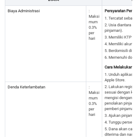
Biaya Administrasi
:
Persyaratan Peng
Maksi
1. Tercatat sebag
mum
2. Usia diantara 1
0.3%
pinjaman).
per
3. Memiliki KTP ya
hari
4. Memiliki akun 
5. Berdomisili di I
6. Memenuhi dokum
Cara Melakukan P
1. Unduh aplikasi K
Apple Store.
2. Lakukan registras
Denda Keterlambatan
:
sesuai dengan kea
Maksi
mengisi dengan da
mum
penolakan pinjama
0.3%
pemberi pinjaman 
per
hari
3. Ajukan pinjaman
4. Tunggu persetu
5. Dana akan cair 
diterima dan nasa