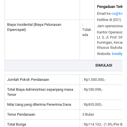
Pengaduan Terkait
Email ke
cs@kredi
Hotline di (021) 5
Biaya Insidental (Biaya Pelunasan
:
Jam operasional: 
Dipercepat)
Tidak
Kantor Operasiona
ada
Lt. 3, Jl. Prof. DR.
Kuningan, Kecamat
Khusus Ibukota Ja
Website:
kreditpin
SIMULASI
Jumlah Pokok Pendanaan
: Rp1.000.000,-
Total Biaya Administrasi sepanjang masa
: Rp180.098,-
Tenor
Nilai Uang yang diterima Penerima Dana
: Rp935.000,-
Tenor Pendanaan
3 Bulan
Total Bunga
: Rp114.102,- (1.8%/Per Bul