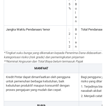
5
B
%
u
l
a
n
Jangka Waktu Pendanaan/ tenor
:
B
Total Pendanaan y
2
u
-
l
1
a
2
n
*Tingkat suku bunga yang dikenakan kepada Penerima Dana didasarkan ata
kategorisasi risiko (risk grade) dan pemeringkatan pinjaman
**Nominal Angsuran dan Total Biaya belum termasuk Pajak
MANFAAT
Kredit Pintar dapat dimanfaatkan oleh pengguna
Bagi pengguna yan
untuk pemenuhan berbagai kebutuhan, baik
risiko yang ditang
kebutuhan produktif maupun konsumtif dengan
1. Terjadinya biay
proses pengajuan yang mudah dan cepat.
nasabah akibat ke
2. Menjadi catatan
BIAYA
PE