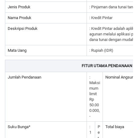
Jenis Produk
: Pinjaman dana tunai tanp
Nama Produk
: Kredit Pintar
Deskripsi Produk
: Kredit Pintar adalah apli
agunan melalui aplikasi pe
dana tunai dengan mudah d
Mata Uang
: Rupiah (IDR)
FITUR UTAMA PENDANAAN A
Jumlah Pendanaan
:
Nominal Angsuran
Maksi
mum
limit
Rp
50.00
0.000,
-
Suku Bunga*
:
P
Total biaya
1
e
-
r