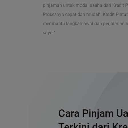
pinjaman untuk modal usaha dari Kredit Pi
Prosesnya cepat dan mudah. Kredit Pintar
membantu langkah awal dan perjalanan 
saya."
Cara Pinjam Ua
Terkini dari Kre