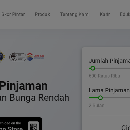
Skor Pintar
Produk
Tentang Kami
Karir
Eduk
Jumlah Pinjam
600 Ratus Ribu
Pinjaman
Lama Pinjaman
an Bunga Rendah
2 Bulan
Ci