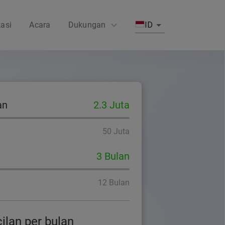
asi
Acara
Dukungan
ID
FAQs
Hubungi Kami
an
2.3 Juta
50 Juta
3 Bulan
12 Bulan
cilan per bulan