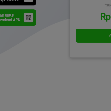
*su
Rp
an untuk
wnload APK
A