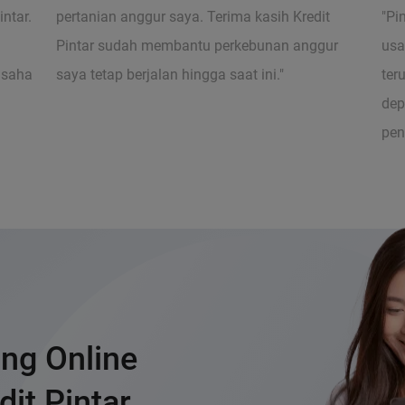
ntar.
pertanian anggur saya. Terima kasih Kredit
"Pi
Pintar sudah membantu perkebunan anggur
usa
usaha
saya tetap berjalan hingga saat ini."
ter
dep
pen
ng Online
dit Pintar