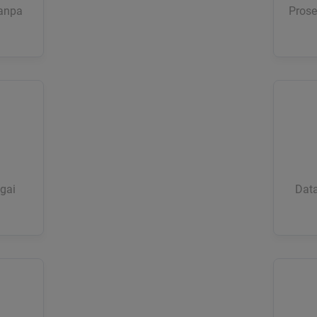
tanpa
Prose
gai
Data