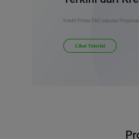
Kredit Pintar FAQ seputar Pinjam
Lihat Tutorial
Pr