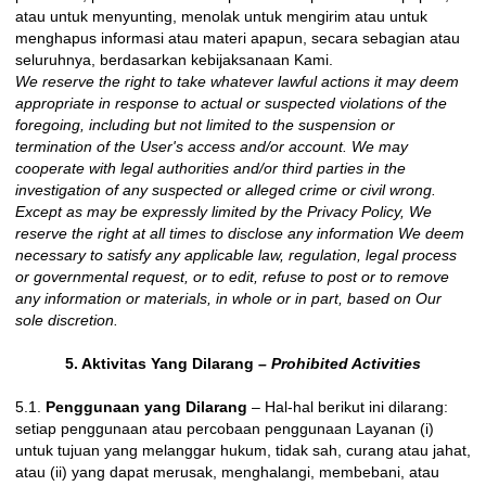
atau untuk menyunting, menolak untuk mengirim atau untuk
menghapus informasi atau materi apapun, secara sebagian atau
seluruhnya, berdasarkan kebijaksanaan Kami.
We reserve the right to take whatever lawful actions it may deem
appropriate in response to actual or suspected violations of the
foregoing, including but not limited to the suspension or
termination of the User's access and/or account. We may
cooperate with legal authorities and/or third parties in the
investigation of any suspected or alleged crime or civil wrong.
Except as may be expressly limited by the Privacy Policy, We
reserve the right at all times to disclose any information We deem
necessary to satisfy any applicable law, regulation, legal process
or governmental request, or to edit, refuse to post or to remove
any information or materials, in whole or in part, based on Our
sole discretion.
5. Aktivitas Yang Dilarang
– Prohibited Activities
5.1.
Penggunaan yang Dilarang
– Hal-hal berikut ini dilarang:
setiap penggunaan atau percobaan penggunaan Layanan (i)
untuk tujuan yang melanggar hukum, tidak sah, curang atau jahat,
atau (ii) yang dapat merusak, menghalangi, membebani, atau