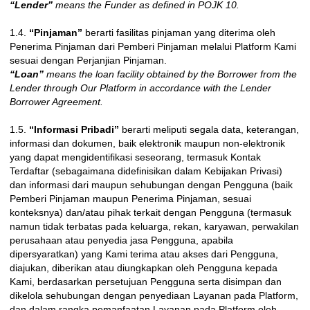
“Lender”
means the Funder as defined in POJK 10.
1.4.
“Pinjaman”
berarti fasilitas pinjaman yang diterima oleh
Penerima Pinjaman dari Pemberi Pinjaman melalui Platform Kami
sesuai dengan Perjanjian Pinjaman.
“Loan”
means the loan facility obtained by the Borrower from the
Lender through Our Platform in accordance with the Lender
Borrower Agreement.
1.5.
“Informasi Pribadi”
berarti meliputi segala data, keterangan,
informasi dan dokumen, baik elektronik maupun non-elektronik
yang dapat mengidentifikasi seseorang, termasuk Kontak
Terdaftar (sebagaimana didefinisikan dalam Kebijakan Privasi)
dan informasi dari maupun sehubungan dengan Pengguna (baik
Pemberi Pinjaman maupun Penerima Pinjaman, sesuai
konteksnya) dan/atau pihak terkait dengan Pengguna (termasuk
namun tidak terbatas pada keluarga, rekan, karyawan, perwakilan
perusahaan atau penyedia jasa Pengguna, apabila
dipersyaratkan) yang Kami terima atau akses dari Pengguna,
diajukan, diberikan atau diungkapkan oleh Pengguna kepada
Kami, berdasarkan persetujuan Pengguna serta disimpan dan
dikelola sehubungan dengan penyediaan Layanan pada Platform,
dan dalam rangka pemanfaatan Layanan pada Platform oleh