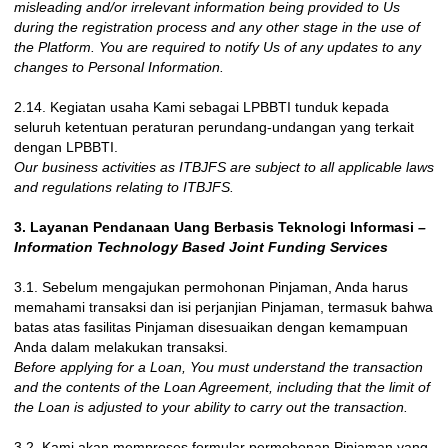
misleading and/or irrelevant information being provided to Us
during the registration process and any other stage in the use of
the Platform. You are required to notify Us of any updates to any
changes to Personal Information.
2.14. Kegiatan usaha Kami sebagai LPBBTI tunduk kepada
seluruh ketentuan peraturan perundang-undangan yang terkait
dengan LPBBTI.
Our business activities as ITBJFS are subject to all applicable laws
and regulations relating to ITBJFS.
3. Layanan Pendanaan Uang Berbasis Teknologi Informasi
–
Information Technology Based Joint Funding Services
3.1. Sebelum mengajukan permohonan Pinjaman, Anda harus
memahami transaksi dan isi perjanjian Pinjaman, termasuk bahwa
batas atas fasilitas Pinjaman disesuaikan dengan kemampuan
Anda dalam melakukan transaksi.
Before applying for a Loan, You must understand the transaction
and the contents of the Loan Agreement, including that the limit of
the Loan is adjusted to your ability to carry out the transaction.
3.2. Kami akan memproses formular permohonan Pinjaman yang