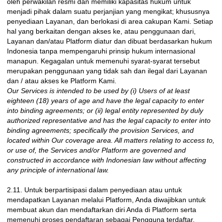
oleh perwakilan resmi dan memiliki kapasitas hukum untuk
menjadi pihak dalam suatu perjanjian yang mengikat; khususnya
penyediaan Layanan, dan berlokasi di area cakupan Kami. Setiap
hal yang berkaitan dengan akses ke, atau penggunaan dari,
Layanan dan/atau Platform diatur dan dibuat berdasarkan hukum
Indonesia tanpa mempengaruhi prinsip hukum internasional
manapun. Kegagalan untuk memenuhi syarat-syarat tersebut
merupakan penggunaan yang tidak sah dan ilegal dari Layanan
dan / atau akses ke Platform Kami.
Our Services is intended to be used by (i) Users of at least
eighteen (18) years of age and have the legal capacity to enter
into binding agreements; or (ii) legal entity represented by duly
authorized representative and has the legal capacity to enter into
binding agreements; specifically the provision Services, and
located within Our coverage area. All matters relating to access to,
or use of, the Services and/or Platform are governed and
constructed in accordance with Indonesian law without affecting
any principle of international law.
2.11. Untuk berpartisipasi dalam penyediaan atau untuk
mendapatkan Layanan melalui Platform, Anda diwajibkan untuk
membuat akun dan mendaftarkan diri Anda di Platform serta
memenuhi proses pendaftaran sebagai Pengguna terdaftar.