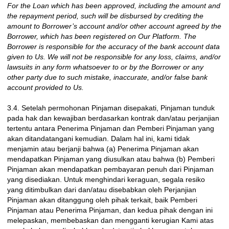
For the Loan which has been approved, including the amount and
the repayment period, such will be disbursed by crediting the
amount to Borrower’s account and/or other account agreed by the
Borrower, which has been registered on Our Platform. The
Borrower is responsible for the accuracy of the bank account data
given to Us. We will not be responsible for any loss, claims, and/or
lawsuits in any form whatsoever to or by the Borrower or any
other party due to such mistake, inaccurate, and/or false bank
account provided to Us.
3.4. Setelah permohonan Pinjaman disepakati, Pinjaman tunduk
pada hak dan kewajiban berdasarkan kontrak dan/atau perjanjian
tertentu antara Penerima Pinjaman dan Pemberi Pinjaman yang
akan ditandatangani kemudian. Dalam hal ini, kami tidak
menjamin atau berjanji bahwa (a) Penerima Pinjaman akan
mendapatkan Pinjaman yang diusulkan atau bahwa (b) Pemberi
Pinjaman akan mendapatkan pembayaran penuh dari Pinjaman
yang disediakan. Untuk menghindari keraguan, segala resiko
yang ditimbulkan dari dan/atau disebabkan oleh Perjanjian
Pinjaman akan ditanggung oleh pihak terkait, baik Pemberi
Pinjaman atau Penerima Pinjaman, dan kedua pihak dengan ini
melepaskan, membebaskan dan mengganti kerugian Kami atas