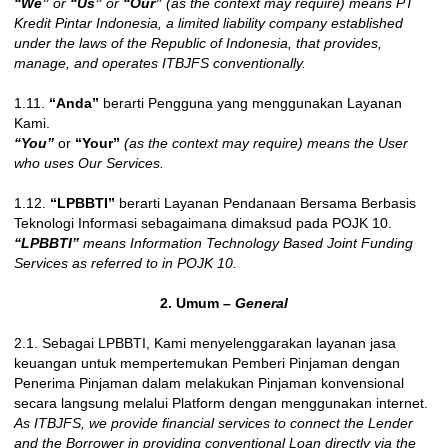
“We”
or
“Us”
or
“Our”
(as the context may require) means PT
Kredit Pintar Indonesia, a limited liability company established
under the laws of the Republic of Indonesia, that provides,
manage, and operates ITBJFS conventionally.
1.11.
“Anda”
berarti Pengguna yang menggunakan Layanan
Kami.
“You”
or
“Your”
(as the context may require) means the User
who uses Our Services.
1.12.
“LPBBTI”
berarti Layanan Pendanaan Bersama Berbasis
Teknologi Informasi sebagaimana dimaksud pada POJK 10.
“LPBBTI”
means Information Technology Based Joint Funding
Services as referred to in POJK 10.
2. Umum
– General
2.1. Sebagai LPBBTI, Kami menyelenggarakan layanan jasa
keuangan untuk mempertemukan Pemberi Pinjaman dengan
Penerima Pinjaman dalam melakukan Pinjaman konvensional
secara langsung melalui Platform dengan menggunakan internet.
As ITBJFS, we provide financial services to connect the Lender
and the Borrower in providing conventional Loan directly via the