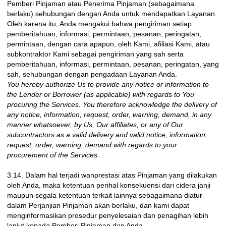
Pemberi Pinjaman atau Penerima Pinjaman (sebagaimana
berlaku) sehubungan dengan Anda untuk mendapatkan Layanan.
Oleh karena itu, Anda mengakui bahwa pengiriman setiap
pemberitahuan, informasi, permintaan, pesanan, peringatan,
permintaan, dengan cara apapun, oleh Kami, afiliasi Kami, atau
subkontraktor Kami sebagai pengiriman yang sah serta
pemberitahuan, informasi, permintaan, pesanan, peringatan, yang
sah, sehubungan dengan pengadaan Layanan Anda.
You hereby authorize Us to provide any notice or information to
the Lender or Borrower (as applicable) with regards to You
procuring the Services. You therefore acknowledge the delivery of
any notice, information, request, order, warning, demand, in any
manner whatsoever, by Us, Our affiliates, or any of Our
subcontractors as a valid delivery and valid notice, information,
request, order, warning, demand with regards to your
procurement of the Services.
3.14. Dalam hal terjadi wanprestasi atas Pinjaman yang dilakukan
oleh Anda, maka ketentuan perihal konsekuensi dari cidera janji
maupun segala ketentuan terkait lainnya sebagaimana diatur
dalam Perjanjian Pinjaman akan berlaku, dan kami dapat
menginformasikan prosedur penyelesaian dan penagihan lebih
lanjut kepada Pemberi Pinjaman dan Anda.