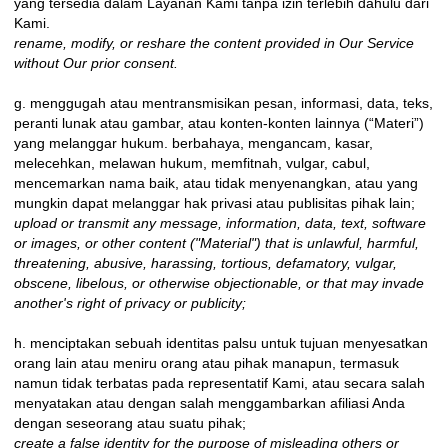
yang tersedia dalam Layanan Kami tanpa izin terlebih dahulu dari
Kami.
rename, modify, or reshare the content provided in Our Service
without Our prior consent.
g. menggugah atau mentransmisikan pesan, informasi, data, teks,
peranti lunak atau gambar, atau konten-konten lainnya (“Materi”)
yang melanggar hukum. berbahaya, mengancam, kasar,
melecehkan, melawan hukum, memfitnah, vulgar, cabul,
mencemarkan nama baik, atau tidak menyenangkan, atau yang
mungkin dapat melanggar hak privasi atau publisitas pihak lain;
upload or transmit any message, information, data, text, software
or images, or other content ("Material") that is unlawful, harmful,
threatening, abusive, harassing, tortious, defamatory, vulgar,
obscene, libelous, or otherwise objectionable, or that may invade
another's right of privacy or publicity;
h. menciptakan sebuah identitas palsu untuk tujuan menyesatkan
orang lain atau meniru orang atau pihak manapun, termasuk
namun tidak terbatas pada representatif Kami, atau secara salah
menyatakan atau dengan salah menggambarkan afiliasi Anda
dengan seseorang atau suatu pihak;
create a false identity for the purpose of misleading others or