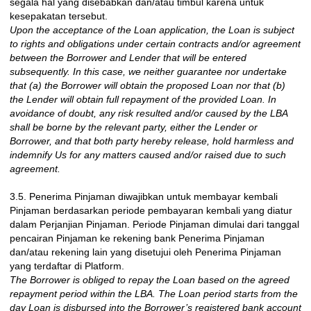
segala hal yang disebabkan dan/atau timbul karena untuk
kesepakatan tersebut.
Upon the acceptance of the Loan application, the Loan is subject
to rights and obligations under certain contracts and/or agreement
between the Borrower and Lender that will be entered
subsequently. In this case, we neither guarantee nor undertake
that (a) the Borrower will obtain the proposed Loan nor that (b)
the Lender will obtain full repayment of the provided Loan. In
avoidance of doubt, any risk resulted and/or caused by the LBA
shall be borne by the relevant party, either the Lender or
Borrower, and that both party hereby release, hold harmless and
indemnify Us for any matters caused and/or raised due to such
agreement.
3.5. Penerima Pinjaman diwajibkan untuk membayar kembali
Pinjaman berdasarkan periode pembayaran kembali yang diatur
dalam Perjanjian Pinjaman. Periode Pinjaman dimulai dari tanggal
pencairan Pinjaman ke rekening bank Penerima Pinjaman
dan/atau rekening lain yang disetujui oleh Penerima Pinjaman
yang terdaftar di Platform.
The Borrower is obliged to repay the Loan based on the agreed
repayment period within the LBA. The Loan period starts from the
day Loan is disbursed into the Borrower’s registered bank account