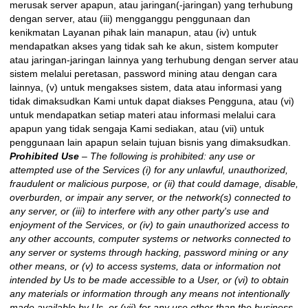
merusak server apapun, atau jaringan(-jaringan) yang terhubung
dengan server, atau (iii) mengganggu penggunaan dan
kenikmatan Layanan pihak lain manapun, atau (iv) untuk
mendapatkan akses yang tidak sah ke akun, sistem komputer
atau jaringan-jaringan lainnya yang terhubung dengan server atau
sistem melalui peretasan, password mining atau dengan cara
lainnya, (v) untuk mengakses sistem, data atau informasi yang
tidak dimaksudkan Kami untuk dapat diakses Pengguna, atau (vi)
untuk mendapatkan setiap materi atau informasi melalui cara
apapun yang tidak sengaja Kami sediakan, atau (vii) untuk
penggunaan lain apapun selain tujuan bisnis yang dimaksudkan.
Prohibited Use
– The following is prohibited: any use or
attempted use of the Services (i) for any unlawful, unauthorized,
fraudulent or malicious purpose, or (ii) that could damage, disable,
overburden, or impair any server, or the network(s) connected to
any server, or (iii) to interfere with any other party's use and
enjoyment of the Services, or (iv) to gain unauthorized access to
any other accounts, computer systems or networks connected to
any server or systems through hacking, password mining or any
other means, or (v) to access systems, data or information not
intended by Us to be made accessible to a User, or (vi) to obtain
any materials or information through any means not intentionally
made available by Us, or (vii) for any use other than the business