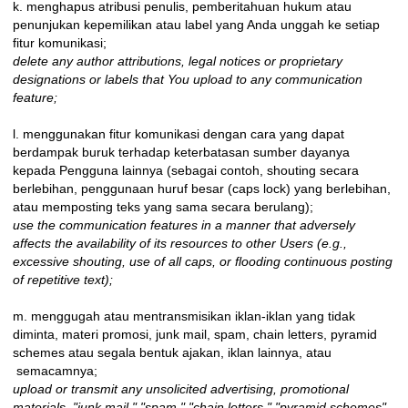
k. menghapus atribusi penulis, pemberitahuan hukum atau
penunjukan kepemilikan atau label yang Anda unggah ke setiap
fitur komunikasi;
delete any author attributions, legal notices or proprietary
designations or labels that You upload to any communication
feature;
l. menggunakan fitur komunikasi dengan cara yang dapat
berdampak buruk terhadap keterbatasan sumber dayanya
kepada Pengguna lainnya (sebagai contoh, shouting secara
berlebihan, penggunaan huruf besar (caps lock) yang berlebihan,
atau memposting teks yang sama secara berulang);
use the communication features in a manner that adversely
affects the availability of its resources to other Users (e.g.,
excessive shouting, use of all caps, or flooding continuous posting
of repetitive text);
m. menggugah atau mentransmisikan iklan-iklan yang tidak
diminta, materi promosi, junk mail, spam, chain letters, pyramid
schemes atau segala bentuk ajakan, iklan lainnya, atau
semacamnya;
upload or transmit any unsolicited advertising, promotional
materials, "junk mail," "spam," "chain letters," "pyramid schemes"