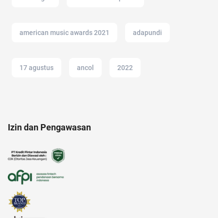
american music awards 2021
adapundi
17 agustus
ancol
2022
AI Generator
11.11
amazon
Izin dan Pengawasan
amazon prime indonesia
Agency
alergi musiman
analisis SWOT
anak anak
12.12
afiliasi