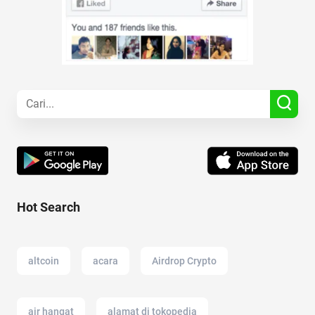
Hot Search
altcoin
acara
Airdrop Crypto
air hangat
alamat di tokopedia