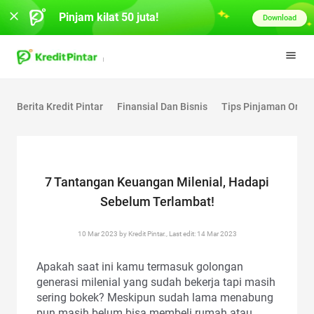
Pinjam kilat 50 juta!
Download
Berita Kredit Pintar
Finansial Dan Bisnis
Tips Pinjaman Onlin
7 Tantangan Keuangan Milenial, Hadapi
Sebelum Terlambat!
10 Mar 2023 by Kredit Pintar., Last edit: 14 Mar 2023
Apakah saat ini kamu termasuk golongan
generasi milenial yang sudah bekerja tapi masih
sering bokek? Meskipun sudah lama menabung
pun masih belum bisa membeli rumah atau