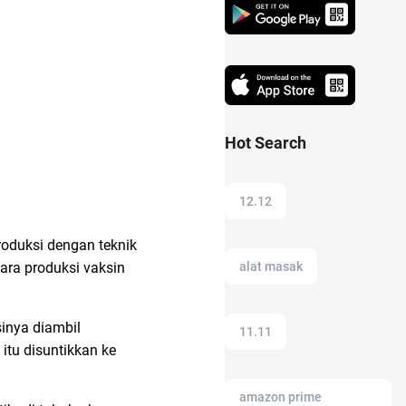
Hot Search
12.12
roduksi dengan teknik
alat masak
cara produksi vaksin
sinya diambil
11.11
itu disuntikkan ke
amazon prime