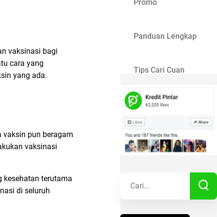
Promo
Panduan Lengkap
n vaksinasi bagi
atu cara yang
Tips Cari Cuan
sin yang ada.
Gaya Hidup
ga vaksin pun beragam
Kisah Sukses
lakukan vaksinasi
Lainnya
ng kesehatan terutama
nasi di seluruh