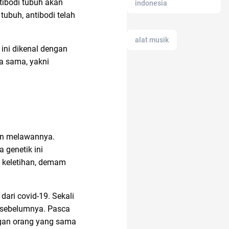
tibodi tubuh akan
indonesia
tubuh, antibodi telah
alat musik
ini dikenal dengan
ya sama, yakni
Agency
aloe vera
alami
dan melawannya.
 genetik ini
anak tk
i keletihan, demam
amazon prime
ari covid-19. Sekali
i sebelumnya. Pasca
engan orang yang sama
17 agustus