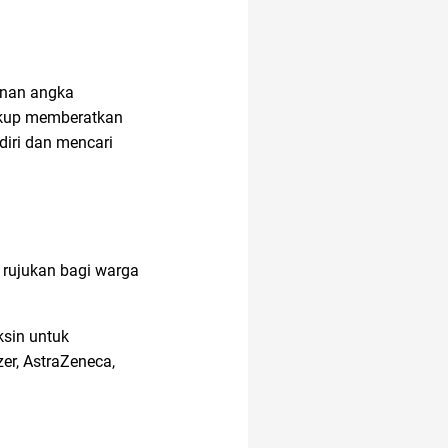
adakmai
unan angka
cukup memberatkan
alergi musiman
iri dan mencari
akun IG
air fryer
 rujukan bagi warga
2022
sin untuk
alamat di tokopedia
er, AstraZeneca,
air hangat