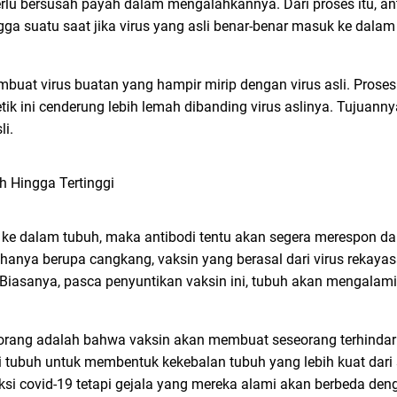
erlu bersusah payah dalam mengalahkannya. Dari proses itu, an
ga suatu saat jika virus yang asli benar-benar masuk ke dalam 
buat virus buatan yang hampir mirip dengan virus asli. Proses 
netik ini cenderung lebih lemah dibanding virus aslinya. Tujuann
li.
kan ke dalam tubuh, maka antibodi tentu akan segera merespon 
anya berupa cangkang, vaksin yang berasal dari virus rekayasa
Biasanya, pasca penyuntikan vaksin ini, tubuh akan mengalam
orang adalah bahwa vaksin akan membuat seseorang terhindar d
gi tubuh untuk membentuk kekebalan tubuh yang lebih kuat dar
feksi covid-19 tetapi gejala yang mereka alami akan berbeda d