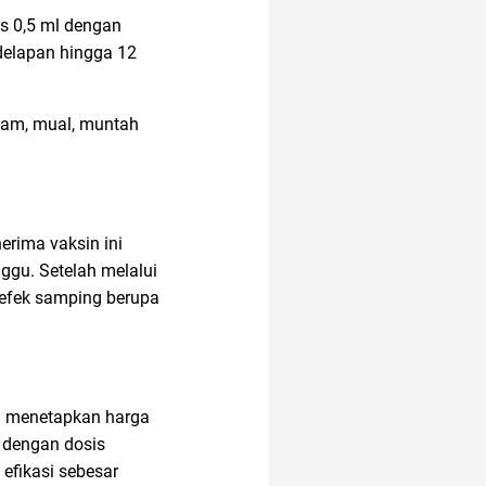
is 0,5 ml dengan
21 april
20 april
 delapan hingga 12
emam, mual, muntah
erima vaksin ini
ggu. Setelah melalui
n efek samping berupa
ah menetapkan harga
 dengan dosis
 efikasi sebesar