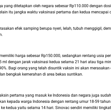
arga yang ditetapkan oleh negara sebesar Rp110.000 dengan dos
Selain itu jangka waktu vaksinasi pertama dan kedua mencapai
erasakan efek samping berupa nyeri, lelah, tubuh menggigil, d
n.
 memiliki harga sebesar Rp150.000, sedangkan rentang usia pen
 ml dengan jarak vaksinasi kedua selama 21 hari atau tiga min
pai 90%. Bagi orang yang telah disuntik vaksin ini akan merasaka
ah dan bengkak kemerahan di area bekas suntikan.
vaksin pertama yang masuk ke Indonesia dan negara juga sud
rikan kepada warga Indonesia dengan rentang umur 18-59 tahun
e kedua yaitu selama 14 hari. Sinovac sendiri memiliki tingkat