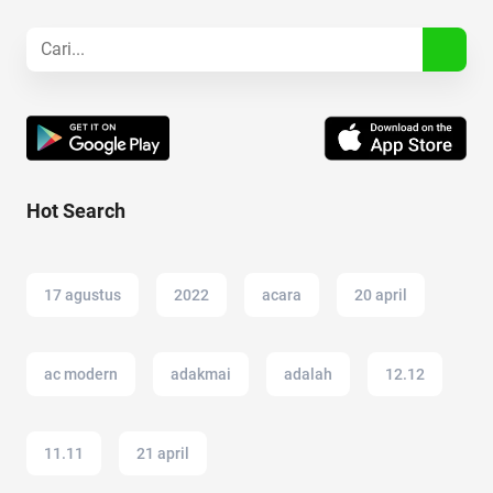
Hot Search
17 agustus
2022
acara
20 april
ac modern
adakmai
adalah
12.12
11.11
21 april