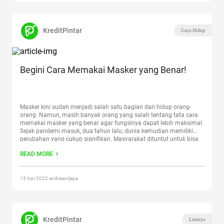
KreditPintar
Gaya Hidup
Begini Cara Memakai Masker yang Benar!
Masker kini sudah menjadi salah satu bagian dari hidup orang-
orang. Namun, masih banyak orang yang salah tentang tata cara
memakai masker yang benar agar fungsinya dapat lebih maksimal.
Sejak pandemi masuk, dua tahun lalu, dunia kemudian memiliki
perubahan yang cukup signifikan. Masyarakat dituntut untuk bisa
peduli terhadap kesehatan, terutama memakai masker. Pada
READ MORE
awalnya, masyarakat susah
Continue reading
“Begini Cara Memakai
Masker yang Benar!”
13 Apr 2022 andreawijaya
KreditPintar
Lainnya