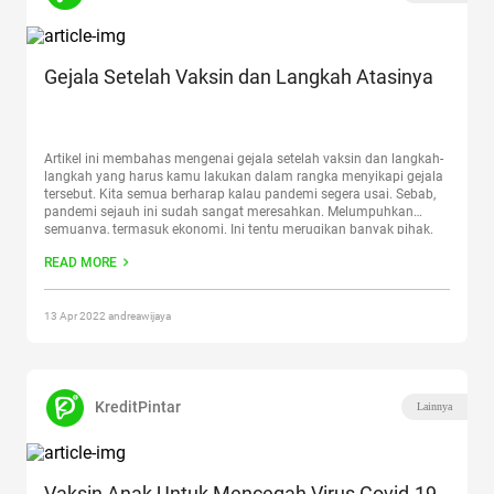
Gejala Setelah Vaksin dan Langkah Atasinya
Artikel ini membahas mengenai gejala setelah vaksin dan langkah-
langkah yang harus kamu lakukan dalam rangka menyikapi gejala
tersebut. Kita semua berharap kalau pandemi segera usai. Sebab,
pandemi sejauh ini sudah sangat meresahkan. Melumpuhkan
semuanya, termasuk ekonomi. Ini tentu merugikan banyak pihak.
Meskipun demikian, langkah langkah untuk mengusir pandemi dari
READ MORE
Indonesia juga harus kita dukung sebagai
Continue reading
“Gejala
Setelah Vaksin dan Langkah Atasinya”
13 Apr 2022 andreawijaya
KreditPintar
Lainnya
Vaksin Anak Untuk Mencegah Virus Covid-19