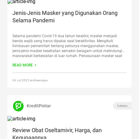
Jenis-Jenis Masker yang Digunakan Orang
Selama Pandemi
Selama pandemi Covid-19 dua tahun terakhir, masker menjadi
benda wajib yang harus dipakai saat beraktivitas. Mengikuti
himbauan pemerintah tentang perlunya menggunakan masker,
jenis-jenis masker kesehatan semakin beragam untuk melindungi
masyarakat berkegiatan di luar rumah. Penggunaan masker saat
bepergian maupun berkegiatan di dalam ruangan bertujuan untuk
READ MORE
mencegah penularan virus Corona yang sudah banyak memakan
korban jiwa.
Continue reading
“Jenis-Jenis Masker yang Digunakan
Orang Selama Pandemi”
04 Jul 2022 andreawijaya
KreditPintar
Lainnya
Review Obat Oseltamivir, Harga, dan
Kegunaannya