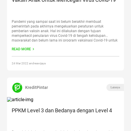
Pandemi yang sampai saat ini belum berakhir membuat
pemerintah pada akhirnya mengeluarkan peraturan untuk
pemberian vaksin anak. Hal ini dilakukan dengan tujuan
memperkecil penularan virus Covid-19 di tengah kehidupan
masyarakat dan belum lama ini program vaksinasi Covid-19 untuk
anak usia 6-11 tahun mulai dilakukan. Akan tetapi perlu sebelum
READ MORE
mengikutsertakan anak untuk vaksin, ada beberapa hal
Continue
reading
“Vaksin Anak Untuk Mencegah Virus Covid-19”
24 Mar 2022 andreawijaya
KreditPintar
Lainnya
PPKM Level 3 dan Bedanya dengan Level 4