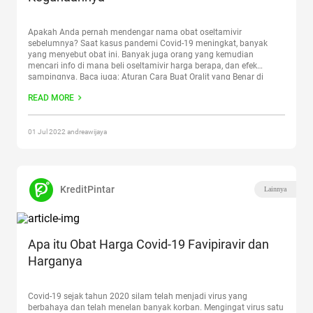
Apakah Anda pernah mendengar nama obat oseltamivir
sebelumnya? Saat kasus pandemi Covid-19 meningkat, banyak
yang menyebut obat ini. Banyak juga orang yang kemudian
mencari info di mana beli oseltamivir harga berapa, dan efek
sampingnya. Baca juga: Aturan Cara Buat Oralit yang Benar di
Rumah Sebagai referensi, Anda bisa membaca ulasan mengenai
READ MORE
review obat oseltamivir harga,
Continue reading
“Review Obat
Oseltamivir, Harga, dan Kegunaannya”
01 Jul 2022 andreawijaya
KreditPintar
Lainnya
Apa itu Obat Harga Covid-19 Favipiravir dan
Harganya
Covid-19 sejak tahun 2020 silam telah menjadi virus yang
berbahaya dan telah menelan banyak korban. Mengingat virus satu