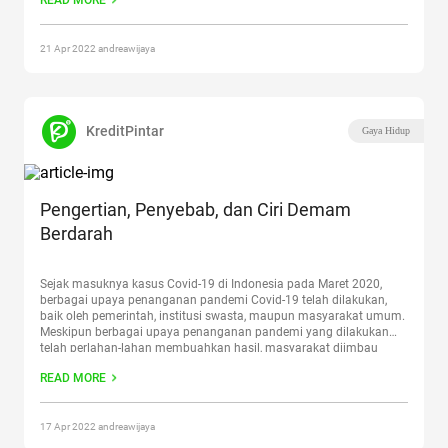
READ MORE
dirasa cukup menguntungkan bagi nasabah polis asuransi
kesehatan
Continue reading
“10 Asuransi Kesehatan yang
Menanggung COVID-19”
21 Apr 2022 andreawijaya
KreditPintar
Gaya Hidup
Pengertian, Penyebab, dan Ciri Demam
Berdarah
Sejak masuknya kasus Covid-19 di Indonesia pada Maret 2020,
berbagai upaya penanganan pandemi Covid-19 telah dilakukan,
baik oleh pemerintah, institusi swasta, maupun masyarakat umum.
Meskipun berbagai upaya penanganan pandemi yang dilakukan
telah perlahan-lahan membuahkan hasil, masyarakat diimbau
untuk terus waspada akan ancaman transmisi varian baru dari
READ MORE
virus Covid-19 yang datang dari dalam maupun luar
negeri.
Continue reading
“Pengertian, Penyebab, dan Ciri Demam
Berdarah”
17 Apr 2022 andreawijaya