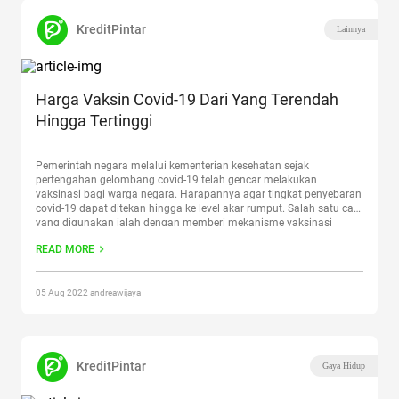
KreditPintar
Lainnya
Harga Vaksin Covid-19 Dari Yang Terendah
Hingga Tertinggi
Pemerintah negara melalui kementerian kesehatan sejak
pertengahan gelombang covid-19 telah gencar melakukan
vaksinasi bagi warga negara. Harapannya agar tingkat penyebaran
covid-19 dapat ditekan hingga ke level akar rumput. Salah satu cara
yang digunakan ialah dengan memberi mekanisme vaksinasi
mandiri dan menetapkan harga vaksin bagi tiap jenis vaksin yang
READ MORE
ada. Tiap perbedaan jenis vaksin tersebut dikarenakan
Continue
reading
“Harga Vaksin Covid-19 Dari Yang Terendah Hingga
Tertinggi”
05 Aug 2022 andreawijaya
KreditPintar
Gaya Hidup