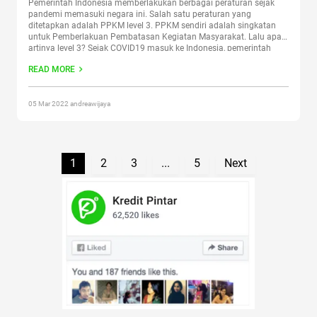
Pemerintah Indonesia memberlakukan berbagai peraturan sejak
pandemi memasuki negara ini. Salah satu peraturan yang
ditetapkan adalah PPKM level 3. PPKM sendiri adalah singkatan
untuk Pemberlakuan Pembatasan Kegiatan Masyarakat. Lalu apa
artinya level 3? Sejak COVID19 masuk ke Indonesia, pemerintah
melakukan segala sesuatu dengan tujuan melindungi masyarakat
READ MORE
dari dampak yang lebih parah. Pembatasan pun mulai
dilakukan.
Continue reading
“PPKM Level 3 dan Bedanya dengan
Level 4”
05 Mar 2022 andreawijaya
1
2
3
...
5
Next