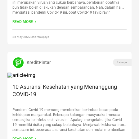
ini merupakan virus yang cukup berbahaya, pemberian obatnya
pun tidak boleh dilakukan dengan sembarangan. Nah, dalam hal
mengatasi pandemi Covid-19 ini, obat Covid-19 favipiravir
digunakan sebagai alternatif di beberapa rumah sakit rujukan.
READ MORE
Sudah tahukah kamu mengenai favipiravir
Continue reading
“Apa
itu Obat Harga Covid-19 Favipiravir dan Harganya”
25 May 2022 andreawijaya
KreditPintar
Lainnya
10 Asuransi Kesehatan yang Menanggung
COVID-19
Pandemi Covid-19 memang memberikan berimbas besar pada
kehidupan masyarakat. Beberapa kalangan masyarakat merasa
cemas jika terinfeksi oleh virus ini. Apalagi mengetahui jika Covid-
19 memiliki risiko yang cukup berbahaya. Menjawab kekhawatiran
semacam ini, beberapa asuransi kesehatan pun mulai memberikan
proteksi untuk nasabahnya yang terkena Covid-19. Hal ini pun