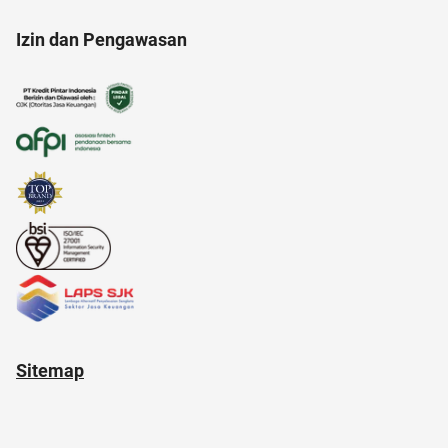
Izin dan Pengawasan
20 april
alami
anak muda
american music awards 2021
2022
adapundi
Sitemap