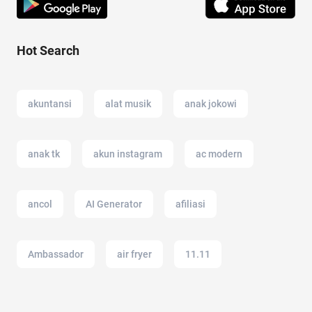
Hot Search
akuntansi
alat musik
anak jokowi
anak tk
akun instagram
ac modern
ancol
AI Generator
afiliasi
Ambassador
air fryer
11.11
amazon prime indonesia
aloe vera