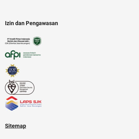
akun instagram
anak tk
17 agustus
Izin dan Pengawasan
altcoin
21 april
alat masak
alam
american music awards 2021
Sitemap