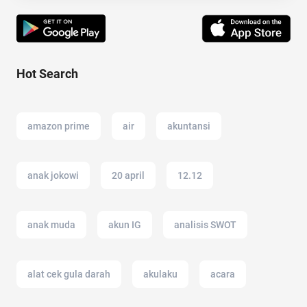
Hot Search
amazon prime
air
akuntansi
anak jokowi
20 april
12.12
anak muda
akun IG
analisis SWOT
alat cek gula darah
akulaku
acara