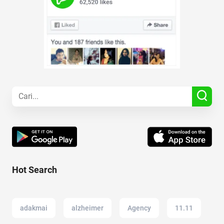
Hot Search
adakmai
alzheimer
Agency
11.11