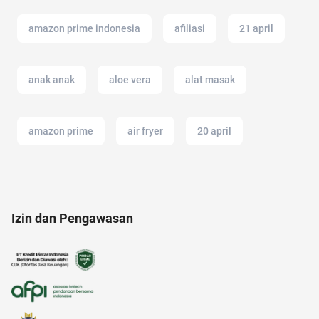
amazon prime indonesia
afiliasi
21 april
anak anak
aloe vera
alat masak
amazon prime
air fryer
20 april
alat cek gula darah
17 agustus
alami
Izin dan Pengawasan
amazon
ancol
alfamart
alergi musiman