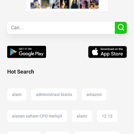
Hot Search
alam
administrasi bisnis
amazon
alasan saham CPO melejit
alami
12.12