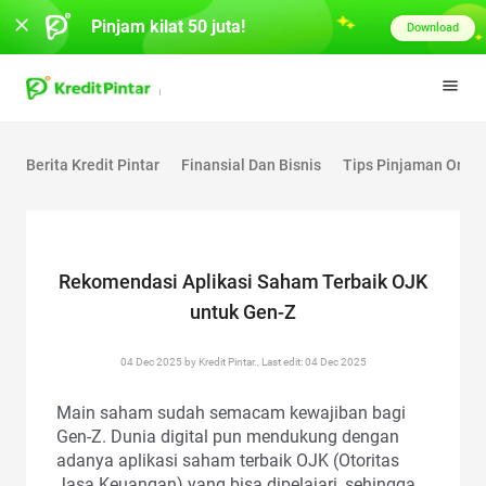
Pinjam kilat 50 juta!
Download
Berita Kredit Pintar
Finansial Dan Bisnis
Tips Pinjaman Onlin
Rekomendasi Aplikasi Saham Terbaik OJK
untuk Gen-Z
04 Dec 2025 by Kredit Pintar., Last edit: 04 Dec 2025
Main saham sudah semacam kewajiban bagi
Gen-Z. Dunia digital pun mendukung dengan
adanya aplikasi saham terbaik OJK (Otoritas
Jasa Keuangan) yang bisa dipelajari, sehingga