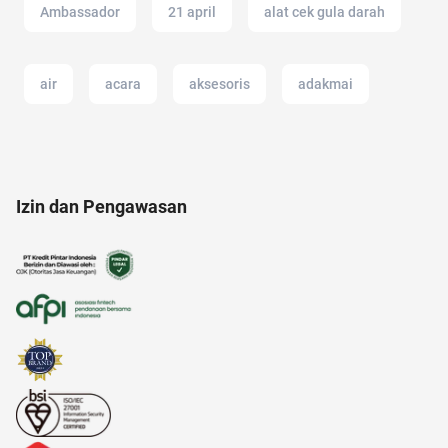
Ambassador
21 april
alat cek gula darah
air
acara
aksesoris
adakmai
17 agustus
alergi musiman
Izin dan Pengawasan
alamat di tokopedia
air fryer
analisis SWOT
anak susah makan
adalah