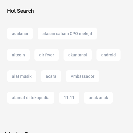
Hot Search
adakmai
alasan saham CPO melejit
altcoin
air fryer
akuntansi
android
alat musik
acara
Ambassador
alamat di tokopedia
11.11
anak anak
alat cek gula darah
amazon
alam