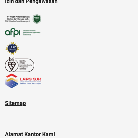
Izin dan Pengawasan
amazon prime
AI Generator
administrasi bisnis
analisis SWOT
akun google
Sitemap
Alamat Kantor Kami