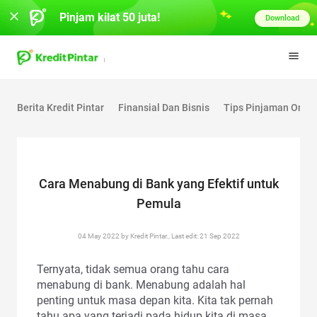
Pinjam kilat 50 juta!
Download
Berita Kredit Pintar
Finansial Dan Bisnis
Tips Pinjaman Onlin
Cara Menabung di Bank yang Efektif untuk
Pemula
04 May 2022 by Kredit Pintar., Last edit: 21 Sep 2022
Ternyata, tidak semua orang tahu cara
menabung di bank. Menabung adalah hal
penting untuk masa depan kita. Kita tak pernah
tahu apa yang terjadi pada hidup kita di masa