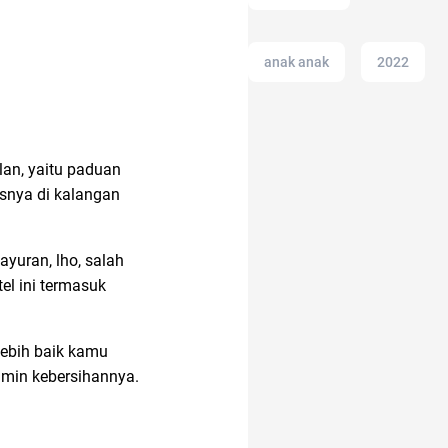
anak anak
2022
17 agustus
lan, yaitu paduan
usnya di kalangan
anak susah makan
ayuran, lho, salah
alat masak
tel ini termasuk
lebih baik kamu
12.12
alfamart
amin kebersihannya.
altcoin