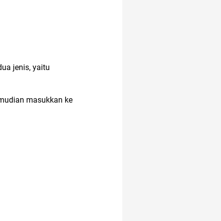
alat cek gula darah
adakmai
dua jenis, yaitu
alergi musiman
emudian masukkan ke
alat musik
21 april
20 april
Ambassador