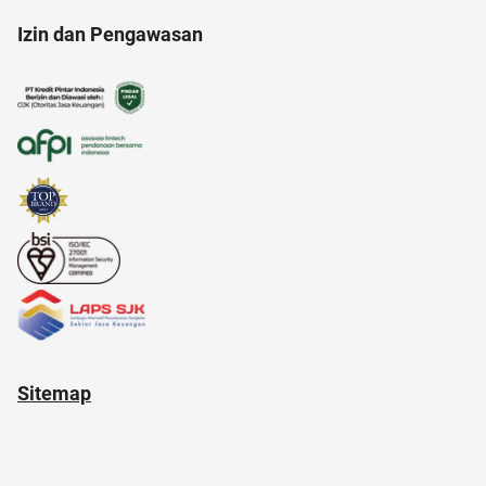
Izin dan Pengawasan
adapundi
alat masak
air
anak muda
Sitemap