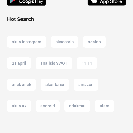
Hot Search
akun instagram
aksesoris
adalah
21 april
analisis SWOT
11.11
anak anak
akuntansi
amazon
akun IG
android
adakmai
alam
AI Generator
anak tk
akun google