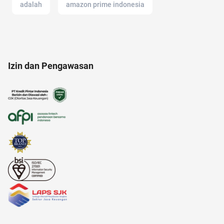
adalah
amazon prime indonesia
analisis SWOT
ancol
anak jokowi
Izin dan Pengawasan
alam
17 agustus
Airdrop Crypto
afiliasi
20 april