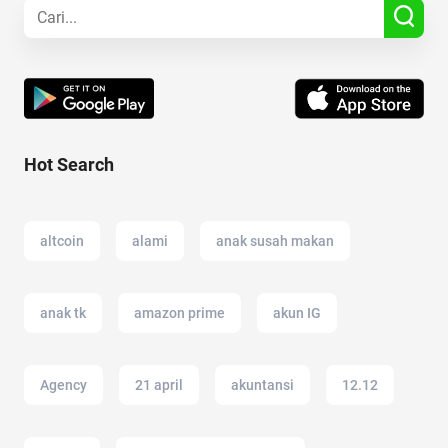
Hot Search
altcoin
alami
anak susah makan
anak tk
amazon prime
akun IG
Agency
21 april
akuntansi
12.12