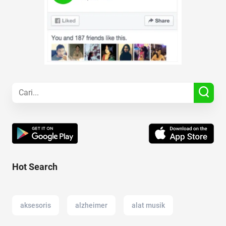
Hot Search
aksesoris
alzheimer
alat musik