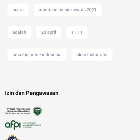
acara
american music awards 2021
adalah
20 april
11.11
amazon prime indonesia
akun instagram
akun google
alasan saham CPO melejit
Izin dan Pengawasan
akun IG
anak susah makan
alat cek gula darah
android