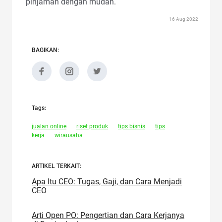
pinjaman dengan mudah.
16 Aug 2022
BAGIKAN:
Tags:
jualan online
riset produk
tips bisnis
tips
kerja
wirausaha
ARTIKEL TERKAIT:
Apa Itu CEO: Tugas, Gaji, dan Cara Menjadi
CEO
Arti Open PO: Pengertian dan Cara Kerjanya