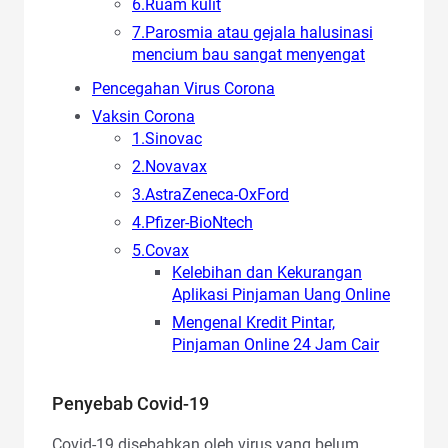
6.Ruam kulit
7.Parosmia atau gejala halusinasi
mencium bau sangat menyengat
Pencegahan Virus Corona
Vaksin Corona
1.Sinovac
2.Novavax
3.AstraZeneca-OxFord
4.Pfizer-BioNtech
5.Covax
Kelebihan dan Kekurangan
Aplikasi Pinjaman Uang Online
Mengenal Kredit Pintar,
Pinjaman Online 24 Jam Cair
Penyebab Covid-19
Covid-19 disebabkan oleh virus yang belum