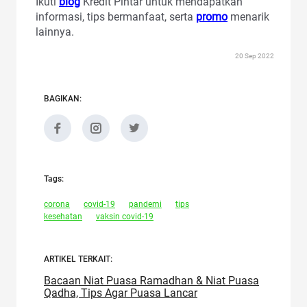
Ikuti
blog
Kredit Pintar untuk mendapatkan
informasi, tips bermanfaat, serta
promo
menarik
lainnya.
20 Sep 2022
BAGIKAN:
Tags:
corona
covid-19
pandemi
tips
kesehatan
vaksin covid-19
ARTIKEL TERKAIT:
Bacaan Niat Puasa Ramadhan & Niat Puasa
Qadha, Tips Agar Puasa Lancar