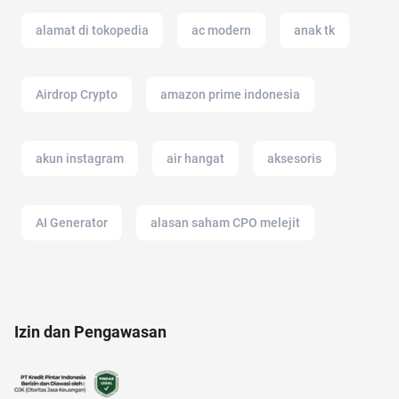
alamat di tokopedia
ac modern
anak tk
Airdrop Crypto
amazon prime indonesia
akun instagram
air hangat
aksesoris
AI Generator
alasan saham CPO melejit
afiliasi
alat masak
android
2022
Izin dan Pengawasan
akulaku
air
air fryer