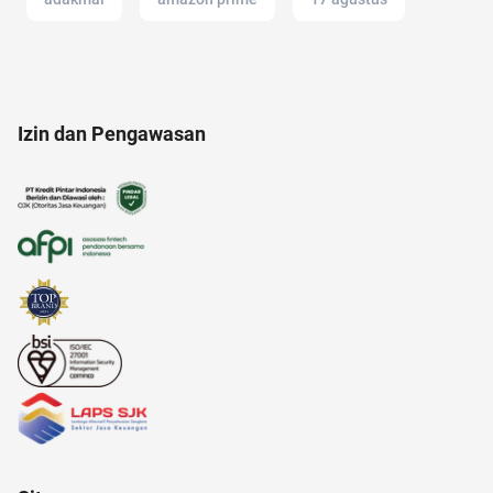
adapundi
alzheimer
alamat di tokopedia
Izin dan Pengawasan
air hangat
akun IG
alfamart
amazon
2022