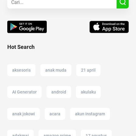
Hot Search
aksesoris
anak muda
21 april
AI Generator
android
akulaku
anak jokowi
acara
akun instagram
adakmai
amazon prime
17 agustus