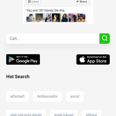
Hot Search
alfamart
Ambassador
ancol
alat cek gula darah
anak jokowi
afiliasi