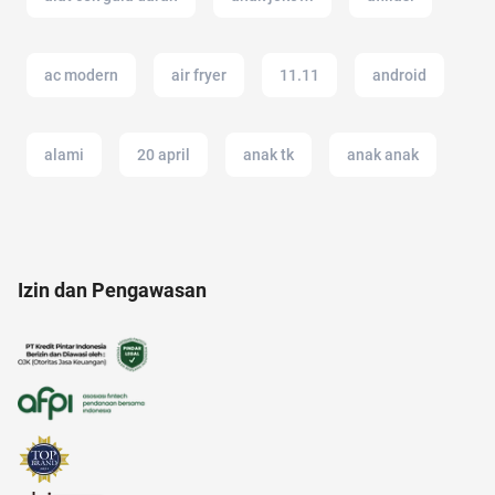
ac modern
air fryer
11.11
android
alami
20 april
anak tk
anak anak
akulaku
air hangat
aloe vera
Izin dan Pengawasan
alasan saham CPO melejit
american music awards 2021
alam