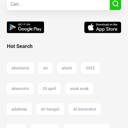
Hot Search
akuntansi
air
alami
2022
aksesoris
20 april
anak anak
adakmai
air hangat
AI Generator