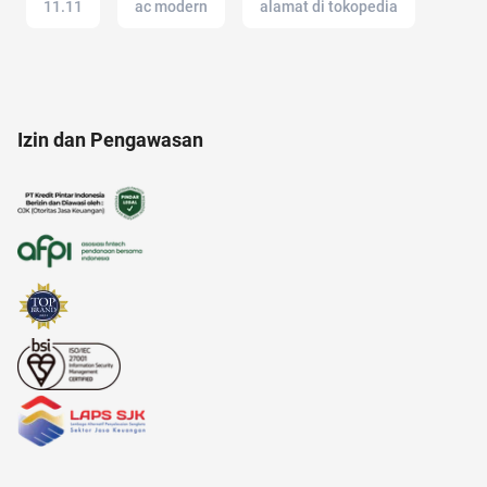
11.11
ac modern
alamat di tokopedia
akun google
alat musik
12.12
Izin dan Pengawasan
altcoin
Agency
17 agustus
aloe vera