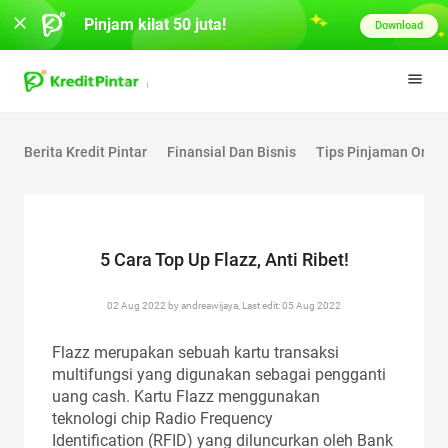
Pinjam kilat 50 juta!
Download
Berita Kredit Pintar
Finansial Dan Bisnis
Tips Pinjaman Onlin
5 Cara Top Up Flazz, Anti Ribet!
02 Aug 2022 by andreawijaya, Last edit: 05 Aug 2022
Flazz merupakan sebuah kartu transaksi
multifungsi yang digunakan sebagai pengganti
uang cash. Kartu Flazz menggunakan
teknologi chip Radio Frequency
Identification (RFID) yang diluncurkan oleh Bank