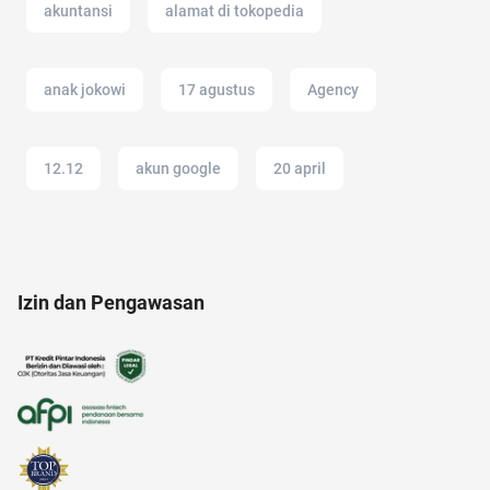
akuntansi
alamat di tokopedia
anak jokowi
17 agustus
Agency
12.12
akun google
20 april
akun instagram
anak tk
anak anak
Izin dan Pengawasan
afiliasi
alzheimer
ancol
acara
Ambassador
alam
altcoin