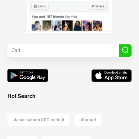
Hot Search
alasan saham CPO melejit
alfamart