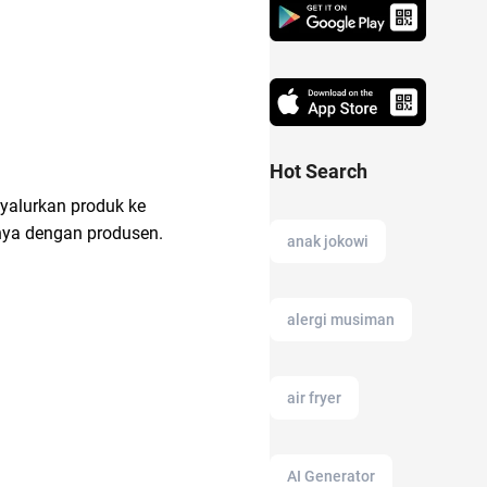
Hot Search
yalurkan produk ke
ya dengan produsen.
anak jokowi
alergi musiman
air fryer
AI Generator