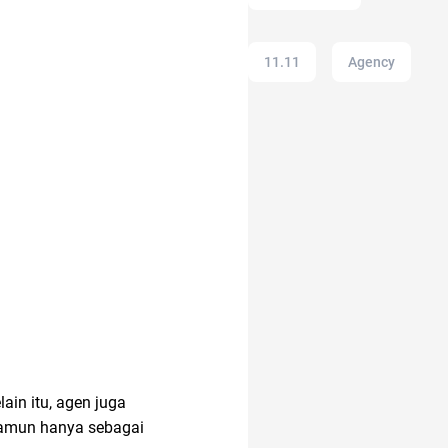
11.11
Agency
17 agustus
akun IG
analisis SWOT
20 april
ain itu, agen juga
ac modern
12.12
 namun hanya sebagai