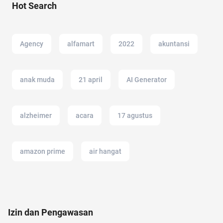
Hot Search
Agency
alfamart
2022
akuntansi
anak muda
21 april
AI Generator
alzheimer
acara
17 agustus
amazon prime
air hangat
amazon prime indonesia
alergi musiman
Izin dan Pengawasan
adakmai
akun instagram
altcoin