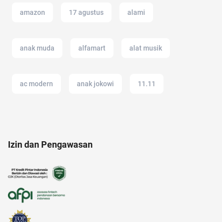
amazon
17 agustus
alami
anak muda
alfamart
alat musik
ac modern
anak jokowi
11.11
alat masak
akulaku
2022
akun IG
Izin dan Pengawasan
american music awards 2021
alam
alasan saham CPO melejit
adapundi