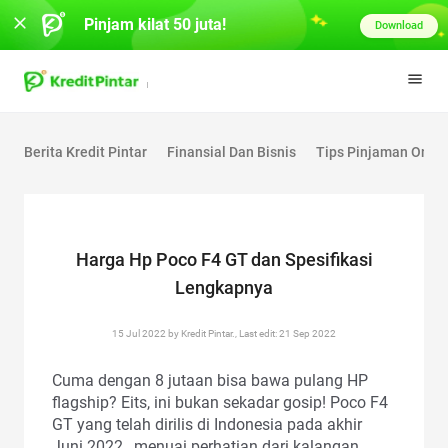
Pinjam kilat 50 juta!
Download
Berita Kredit Pintar
Finansial Dan Bisnis
Tips Pinjaman Onlin
Harga Hp Poco F4 GT dan Spesifikasi
Lengkapnya
15 Jul 2022 by Kredit Pintar., Last edit: 21 Sep 2022
Cuma dengan 8 jutaan bisa bawa pulang HP
flagship? Eits, ini bukan sekadar gosip! Poco F4
GT yang telah dirilis di Indonesia pada akhir
Juni 2022 , menuai perhatian dari kalangan