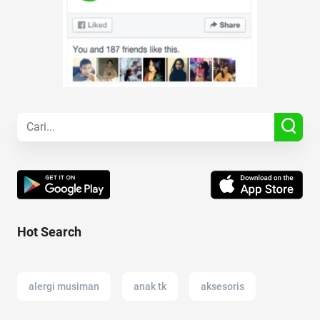
Hot Search
alergi musiman
anak tk
aksesoris