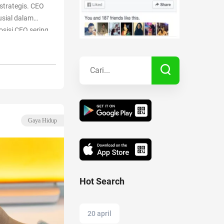
strategis. CEO
usial dalam
Kisah Sukses
osisi CEO sering
 Direktur.
“Apa Itu CEO:
Lainnya
Gaya Hidup
Hot Search
20 april