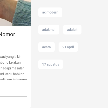
ac modern
adakmai
adalah
 Nomor
acara
21 april
uasi yang bikin
hubung ke akun
17 agustus
ghadapi masalah
loud, atau bahkan
yediakan beberapa
12.12
2022
ding
“Solusi Lupa
11.11