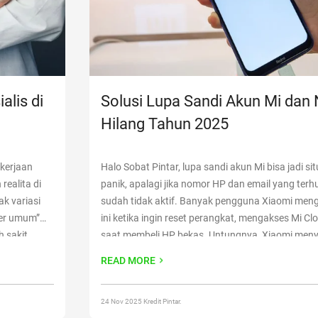
alis di
Solusi Lupa Sandi Akun Mi dan
Hilang Tahun 2025
ekerjaan
Halo Sobat Pintar, lupa sandi akun Mi bisa jadi sit
ealita di
panik, apalagi jika nomor HP dan email yang ter
ak variasi
sudah tidak aktif. Banyak pengguna Xiaomi men
ter umum”
ini ketika ingin reset perangkat, mengakses Mi C
h sakit,
saat membeli HP bekas. Untungnya, Xiaomi men
tunjangan
cara resmi yang bisa kamu lakukan
Continue rea
READ MORE
ji Dokter
Sandi Akun Mi dan Nomor Hilang Tahun 2025”
24 Nov 2025 Kredit Pintar.