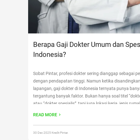
Berapa Gaji Dokter Umum dan Spesi
Indonesia?
Sobat Pintar, profesi dokter sering dianggap sebagai p
dengan pendapatan tinggi. Namun ketika disandingkan r
lapangan, gaji dokter di Indonesia ternyata punya bany
tergantung banyak faktor. Bukan hanya soal titel “dok
atau “dokter spesialis”, tapi juga lokasi kerja, jenis ruma
pengalaman, serta komponen pendapatan lain seperti 
READ MORE
dan insentif. Supaya kamu
Continue reading
“Berapa Ga
Umum dan Spesialis di Indonesia?”
30 Dec 2025 Kredit Pintar.