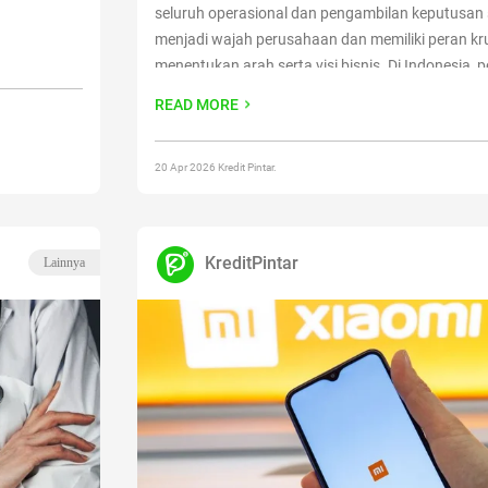
seluruh operasional dan pengambilan keputusan 
menjadi wajah perusahaan dan memiliki peran kr
menentukan arah serta visi bisnis. Di Indonesia, p
disebut juga sebagai Direktur Utama atau Presiden
READ MORE
Menjadi CEO bukan hanya soal
Continue reading
Tugas, Gaji, dan Cara Menjadi CEO”
20 Apr 2026 Kredit Pintar.
KreditPintar
Lainnya