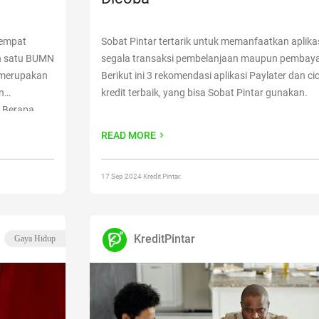
sempat
Sobat Pintar tertarik untuk memanfaatkan aplikas
ah satu BUMN
segala transaksi pembelanjaan maupun pembay
 merupakan
Berikut ini 3 rekomendasi aplikasi Paylater dan ci
n
kredit terbaik, yang bisa Sobat Pintar gunakan.
. Berapa
erian modal
READ MORE
Cari Tahu
17 Sep 2024 Kredit Pintar.
KreditPintar
Gaya Hidup