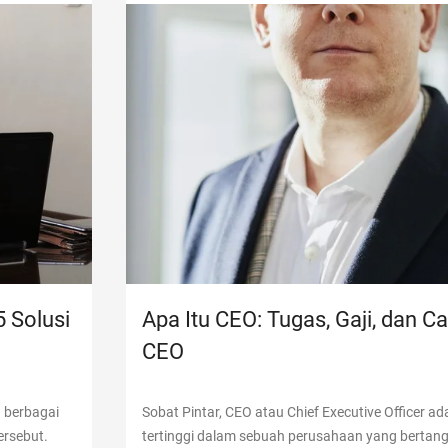
5 Solusi
Apa Itu CEO: Tugas, Gaji, dan C
CEO
a berbagai
Sobat Pintar, CEO atau Chief Executive Officer ad
ersebut.
tertinggi dalam sebuah perusahaan yang bertan