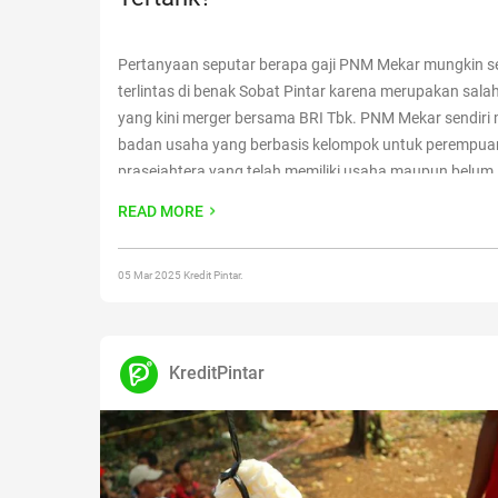
Pertanyaan seputar berapa gaji PNM Mekar mungkin 
terlintas di benak Sobat Pintar karena merupakan sal
yang kini merger bersama BRI Tbk. PNM Mekar sendiri
badan usaha yang berbasis kelompok untuk perempua
prasejahtera yang telah memiliki usaha maupun belum
kisaran gaji pegawainya? Bergerak dalam bidang pemb
READ MORE
bagi masyarakat di bawah naungan
Continue reading
“
Berapa Gaji PNM Mekar, Tertarik?”
05 Mar 2025 Kredit Pintar.
KreditPintar