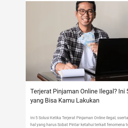
Terjerat Pinjaman Online Ilegal? Ini 
yang Bisa Kamu Lakukan
Ini 5 Solusi Ketika Terjerat Pinjaman Online Ilegal, ssert
hal yang harus Sobat Pintar ketahui terkait fenomena t