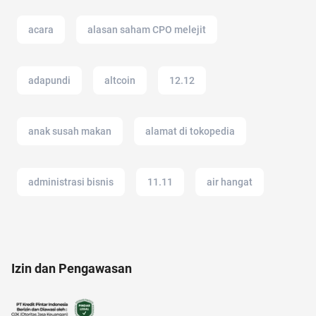
acara
alasan saham CPO melejit
adapundi
altcoin
12.12
anak susah makan
alamat di tokopedia
administrasi bisnis
11.11
air hangat
afiliasi
2022
anak tk
akun IG
Izin dan Pengawasan
alat masak
anak anak