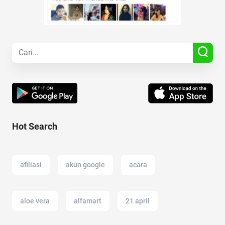
Hot Search
afiliasi
akun google
acara
aloe vera
alfamart
21 april