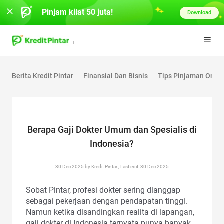
Pinjam kilat 50 juta!
Download
Berita Kredit Pintar
Finansial Dan Bisnis
Tips Pinjaman Onlin
Berapa Gaji Dokter Umum dan Spesialis di
Indonesia?
30 Dec 2025 by Kredit Pintar., Last edit: 30 Dec 2025
Sobat Pintar, profesi dokter sering dianggap
sebagai pekerjaan dengan pendapatan tinggi.
Namun ketika disandingkan realita di lapangan,
gaji dokter di Indonesia ternyata punya banyak