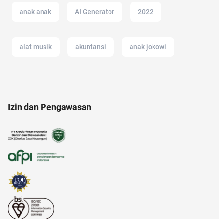
anak anak
AI Generator
2022
alat musik
akuntansi
anak jokowi
ancol
amazon prime indonesia
Izin dan Pengawasan
alamat di tokopedia
alam
adapundi
Agency
ac modern
altcoin