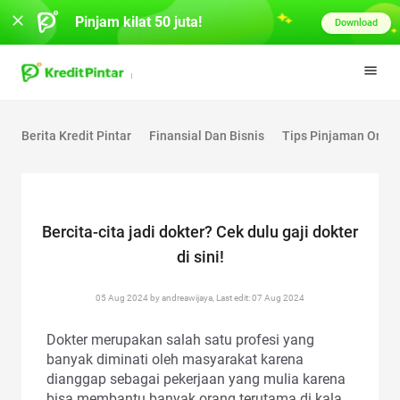
Pinjam kilat 50 juta!
Download
Berita Kredit Pintar
Finansial Dan Bisnis
Tips Pinjaman Onlin
Bercita-cita jadi dokter? Cek dulu gaji dokter
di sini!
05 Aug 2024 by andreawijaya, Last edit: 07 Aug 2024
Dokter merupakan salah satu profesi yang
banyak diminati oleh masyarakat karena
dianggap sebagai pekerjaan yang mulia karena
bisa membantu banyak orang terutama di kala