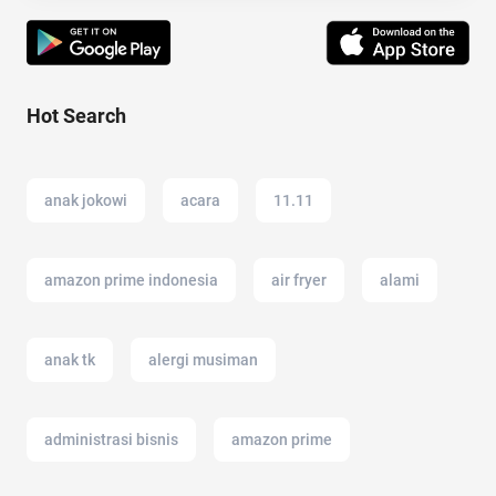
Hot Search
anak jokowi
acara
11.11
amazon prime indonesia
air fryer
alami
anak tk
alergi musiman
administrasi bisnis
amazon prime