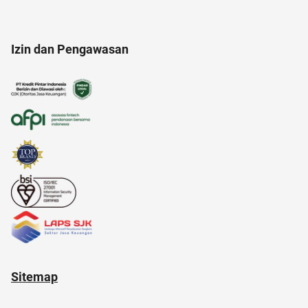
anak muda
17 agustus
aloe vera
Izin dan Pengawasan
alasan saham CPO melejit
Agency
air
american music awards 2021
akun google
aksesoris
altcoin
Sitemap