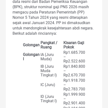
data resmi dari Badan Pemeriksa Keuangan
(BPK), struktur nominal gaji PNS 2026 masih
mengacu pada Peraturan Pemerintah (PP)
Nomor 5 Tahun 2024 yang resmi diterapkan
sejak awal Januari 2024. PP ini dimaksudkan
untuk mendongkrak kesejahteraan abdi negara.
Berikut adalah rinciannya:
Pangkat /
Kisaran Gaji
Golongan
Ruang
Pokok
Rp1.685.700
Golongan
IA (Juru
–
I
Muda)
Rp2.522.600
IB (Juru
Rp1.840.800
Muda
–
Tingkat I)
Rp2.670.700
Rp1.918.700
IC (Juru)
–
Rp2.783.700
Rp1.999.900
ID (Juru
–
Tingkat I)
Rp2.901.400