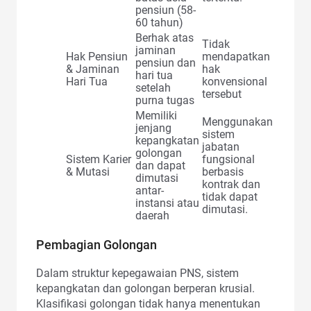
pensiun (58-
60 tahun)
Berhak atas
Tidak
jaminan
Hak Pensiun
mendapatkan
pensiun dan
& Jaminan
hak
hari tua
Hari Tua
konvensional
setelah
tersebut
purna tugas
Memiliki
Menggunakan
jenjang
sistem
kepangkatan
jabatan
golongan
Sistem Karier
fungsional
dan dapat
& Mutasi
berbasis
dimutasi
kontrak dan
antar-
tidak dapat
instansi atau
dimutasi.
daerah
Pembagian Golongan
Dalam struktur kepegawaian PNS, sistem
kepangkatan dan golongan berperan krusial.
Klasifikasi golongan tidak hanya menentukan