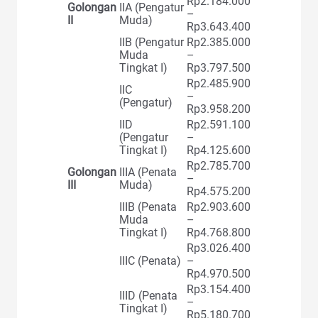
Rp2.184.000
Golongan
IIA (Pengatur
–
II
Muda)
Rp3.643.400
IIB (Pengatur
Rp2.385.000
Muda
–
Tingkat I)
Rp3.797.500
Rp2.485.900
IIC
–
(Pengatur)
Rp3.958.200
IID
Rp2.591.100
(Pengatur
–
Tingkat I)
Rp4.125.600
Rp2.785.700
Golongan
IIIA (Penata
–
III
Muda)
Rp4.575.200
IIIB (Penata
Rp2.903.600
Muda
–
Tingkat I)
Rp4.768.800
Rp3.026.400
IIIC (Penata)
–
Rp4.970.500
Rp3.154.400
IIID (Penata
–
Tingkat I)
Rp5.180.700