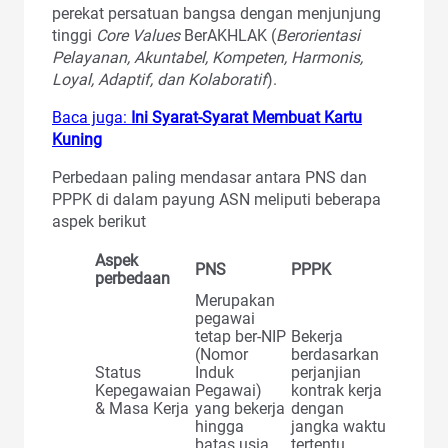
perekat persatuan bangsa dengan menjunjung
tinggi
Core Values
BerAKHLAK (
Berorientasi
Pelayanan, Akuntabel, Kompeten, Harmonis,
Loyal, Adaptif, dan Kolaboratif
).
Baca juga:
Ini Syarat-Syarat Membuat Kartu
Kuning
Perbedaan paling mendasar antara PNS dan
PPPK di dalam payung ASN meliputi beberapa
aspek berikut
Aspek
PNS
PPPK
perbedaan
Merupakan
pegawai
tetap ber-NIP
Bekerja
(Nomor
berdasarkan
Status
Induk
perjanjian
Kepegawaian
Pegawai)
kontrak kerja
& Masa Kerja
yang bekerja
dengan
hingga
jangka waktu
batas usia
tertentu.