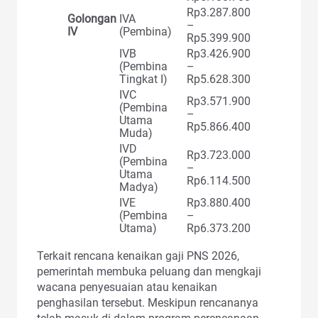
Rp3.287.800
Golongan
IVA
–
IV
(Pembina)
Rp5.399.900
IVB
Rp3.426.900
(Pembina
–
Tingkat I)
Rp5.628.300
IVC
Rp3.571.900
(Pembina
–
Utama
Rp5.866.400
Muda)
IVD
Rp3.723.000
(Pembina
–
Utama
Rp6.114.500
Madya)
IVE
Rp3.880.400
(Pembina
–
Utama)
Rp6.373.200
Terkait rencana kenaikan gaji PNS 2026,
pemerintah membuka peluang dan mengkaji
wacana penyesuaian atau kenaikan
penghasilan tersebut. Meskipun rencananya