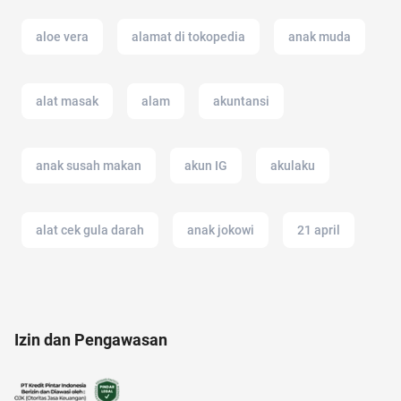
aloe vera
alamat di tokopedia
anak muda
alat masak
alam
akuntansi
anak susah makan
akun IG
akulaku
alat cek gula darah
anak jokowi
21 april
12.12
Airdrop Crypto
Agency
Izin dan Pengawasan
anak anak
altcoin
anak tk
2022