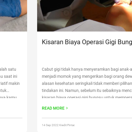
Kisaran Biaya Operasi Gigi Bun
alah satu
Cabut gigi tidak hanya menyeramkan bagi anak-an
u saat ini
menjadi momok yang mengerikan bagi orang de
iatif makin
alasan kesehatan seringkali tidak memberi piliha
ntuk
tindakan ini. Namun, sebelum itu sebaiknya menca
knya kamu
kisaran biaya operasi gigi bungsu untuk mempers
ari manfaat,
dulu. Menjaga kebersihan dan kesehatan mulut se
READ MORE
i? Ini
merupakan hal wajib yang harus
Continue readin
Operasi Gigi Bungsu 2022”
14 Sep 2022 Kredit Pintar.