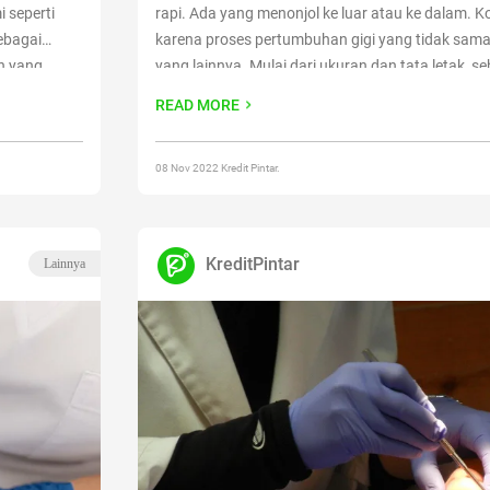
 seperti
rapi. Ada yang menonjol ke luar atau ke dalam. Kon
ebagai
karena proses pertumbuhan gigi yang tidak sam
n yang
yang lainnya. Mulai dari ukuran dan tata letak, s
sialis akan
menyebabkan satu gigi menonjol dari yang
Contin
READ MORE
di dokter?
Membuat Gigi Gingsul Rapi Kembali, Apakah Bisa
08 Nov 2022 Kredit Pintar.
KreditPintar
Lainnya