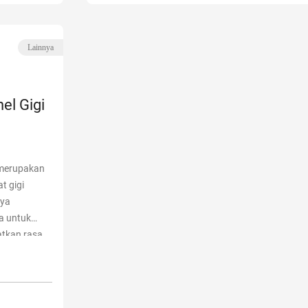
Lainnya
el Gigi
 merupakan
t gigi
nya
a untuk
atkan rasa
hatan. Ini
ehel?