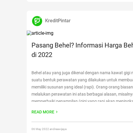
KreditPintar
Pasang Behel? Informasi Harga Beh
di 2022
Behel atau yang juga dikenal dengan nama kawat gigi
suatu bentuk perawatan yang dilakukan untuk membua
memiliki susunan yang ideal (rapi). Orang-orang biasa
melalukan perawatan ini atas berbagai alasan, misalny
memperbaiki penampilan (gigi yang rapi akan meningk
percaya diri pemiliknya) hingga alasan lain, seperti kese
READ MORE
Harga behel gigi Bagi kamu
Continue reading
“Pasang B
Informasi Harga Behel Gigi di 2022”
06 May 2022 andreawijaya