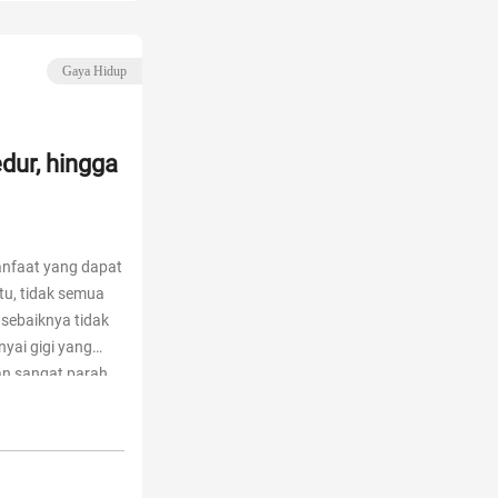
Gaya Hidup
edur, hingga
anfaat yang dapat
tu, tidak semua
 sebaiknya tidak
yai gigi yang
an sangat parah.
tidak melakukan
a Veneer Gigi,