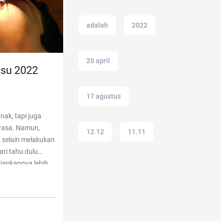
adalah
2022
20 april
gsu 2022
17 agustus
ak, tapi juga
wasa. Namun,
12.12
11.11
n selain melakukan
ri tahu dulu
iapkannya lebih
ac modern
rta gigi
g
“Kisaran Biaya
adakmai