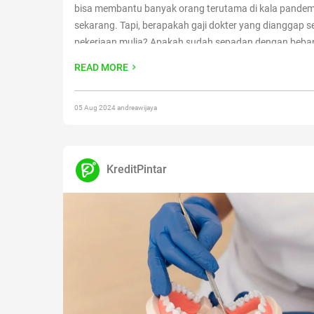
bisa membantu banyak orang terutama di kala pandemi
sekarang. Tapi, berapakah gaji dokter yang dianggap s
pekerjaan mulia? Apakah sudah sepadan dengan beba
diterimanya? Tentu gaji dokter umum dengan dokter spe
READ MORE
berbeda. Selain itu gaji
Continue reading
“Bercita-cita ja
Cek dulu gaji dokter di sini!”
05 Aug 2024 andreawijaya
KreditPintar