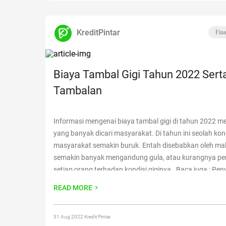
KreditPintar
Fina
Biaya Tambal Gigi Tahun 2022 Sert
Tambalan
Informasi mengenai biaya tambal gigi di tahun 2022 me
yang banyak dicari masyarakat. Di tahun ini seolah kond
masyarakat semakin buruk. Entah disebabkan oleh m
semakin banyak mengandung gula, atau kurangnya pe
setiap orang terhadap kondisi giginya. Baca juga : Pe
Cara Mengatasi Gigi Berlubang Saat masih kecil kita di
READ MORE
untuk
Continue reading
“Biaya Tambal Gigi Tahun 2022
Tambalan”
31 Aug 2022 Kredit Pintar.