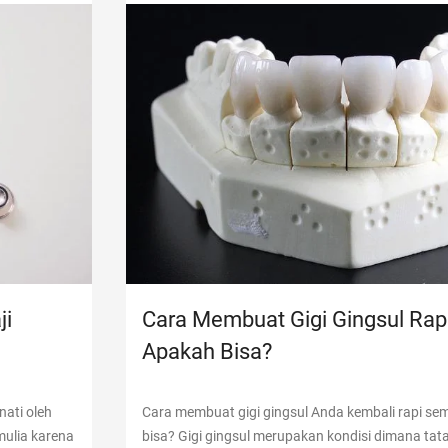
ji
Cara Membuat Gigi Gingsul Rapi
Apakah Bisa?
ati oleh
Cara membuat gigi gingsul Anda kembali rapi se
ulia karena
bisa? Gigi gingsul merupakan kondisi dimana tata 