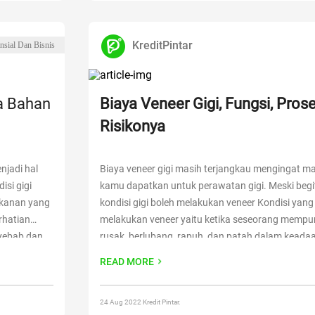
KreditPintar
nsial Dan Bisnis
a Bahan
Biaya Veneer Gigi, Fungsi, Pros
Risikonya
njadi hal
Biaya veneer gigi masih terjangkau mengingat m
isi gigi
kamu dapatkan untuk perawatan gigi. Meski begi
akanan yang
kondisi gigi boleh melakukan veneer Kondisi yang
rhatian
melakukan veneer yaitu ketika seseorang mempun
nyebab dan
rusak, berlubang, rapuh, dan patah dalam keada
ajarkan
Susunan gigi yang terlalu bertumpuk sebaiknya 
READ MORE
 Serta Bahan
veneer. Sebelum menjalani
Continue reading
“
Biay
Fungsi, Prosedur, hingga Risikonya
“
24 Aug 2022 Kredit Pintar.