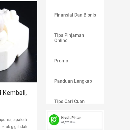
Finansial Dan Bisnis
Tips Pinjaman
Online
Promo
Panduan Lengkap
 Kembali,
Tips Cari Cuan
mpurna, apakah
Gaya Hidup
letak gigi tidak