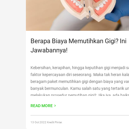
Berapa Biaya Memutihkan Gigi? Ini
Jawabannya!
Kebersihan, kerapihan, hingga keputihan gigi menjadi s
faktor kepercayaan diri seseorang. Maka tak heran kala
beragam paket memutihkan gigi dengan biaya yang var
banyak bermunculan. Kamu salah satu yang tertarik u
melakukan prosedur pemutihan gigi? Jika iya, ada bai
pahami dulu banyak aspek terkait prosedur ini. Mulai d
READ MORE
metode
Continue reading
“Berapa Biaya Memutihkan Gig
Jawabannya!”
13 Oct 2022 Kredit Pintar.