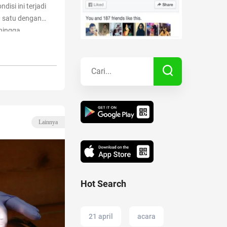
disi ini terjadi
a satu dengan
Kisah Sukses
ehingga
ue reading
“Cara
?”
Lainnya
Lainnya
Hot Search
21 april
acara