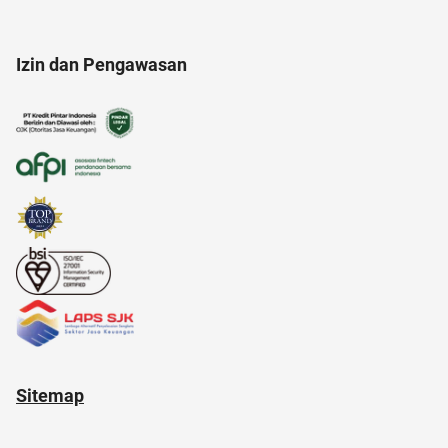
anak jokowi
21 april
17 agustus
Izin dan Pengawasan
anak tk
administrasi bisnis
alamat di tokopedia
akulaku
Ambassador
alat masak
Sitemap