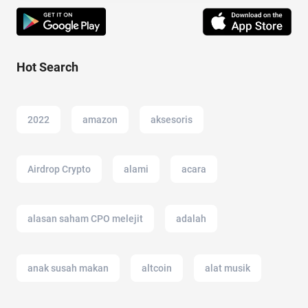
Hot Search
2022
amazon
aksesoris
Airdrop Crypto
alami
acara
alasan saham CPO melejit
adalah
anak susah makan
altcoin
alat musik