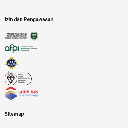
alergi musiman
altcoin
Izin dan Pengawasan
american music awards 2021
aloe vera
alami
amazon prime indonesia
afiliasi
anak susah makan
akun google
Sitemap