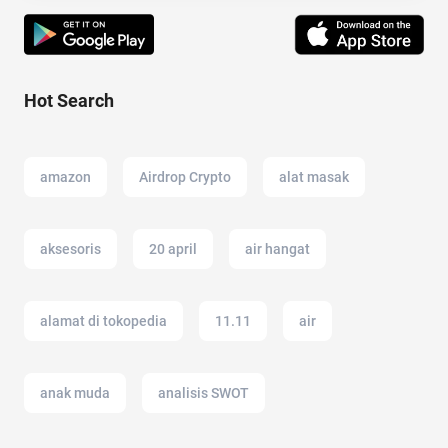
Hot Search
amazon
Airdrop Crypto
alat masak
aksesoris
20 april
air hangat
alamat di tokopedia
11.11
air
anak muda
analisis SWOT