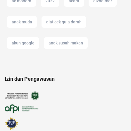
ac modern
2022
acara
alzheimer
anak muda
alat cek gula darah
akun google
anak susah makan
Ambassador
anak anak
air
Izin dan Pengawasan
alamat di tokopedia
akulaku
alergi musiman
17 agustus
alam
american music awards 2021