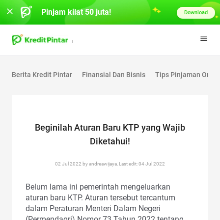
Pinjam kilat 50 juta!
Download
Berita Kredit Pintar
Finansial Dan Bisnis
Tips Pinjaman Onlin
Beginilah Aturan Baru KTP yang Wajib
Diketahui!
02 Jul 2022 by andreawijaya, Last edit: 04 Jul 2022
Belum lama ini pemerintah mengeluarkan
aturan baru KTP. Aturan tersebut tercantum
dalam Peraturan Menteri Dalam Negeri
(Permendagri) Nomor 73 Tahun 2022 tentang