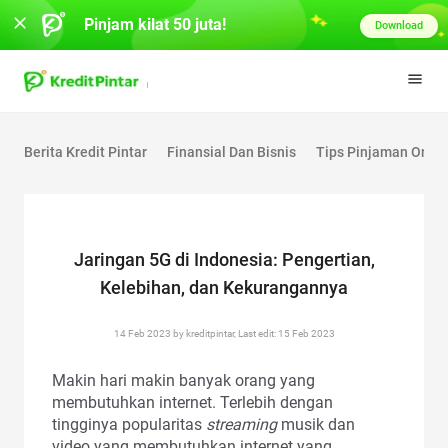
Pinjam kilat 50 juta!
Download
Berita Kredit Pintar
Finansial Dan Bisnis
Tips Pinjaman Onlin
Jaringan 5G di Indonesia: Pengertian,
Kelebihan, dan Kekurangannya
14 Feb 2023 by kreditpintar, Last edit: 15 Feb 2023
Makin hari makin banyak orang yang
membutuhkan internet. Terlebih dengan
tingginya popularitas
streaming
musik dan
video yang membutuhkan internet yang