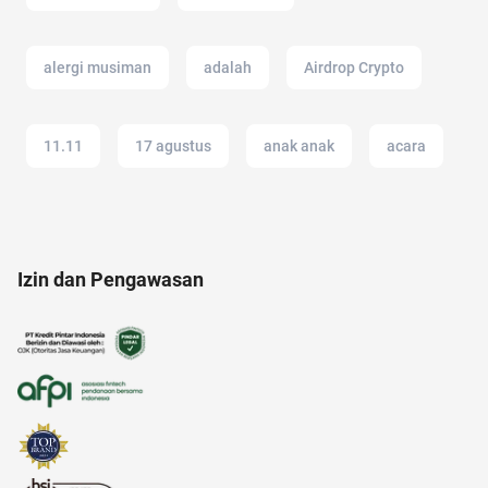
alergi musiman
adalah
Airdrop Crypto
11.11
17 agustus
anak anak
acara
anak tk
android
alfamart
Izin dan Pengawasan
analisis SWOT
alami
alam
aksesoris
afiliasi
alasan saham CPO melejit