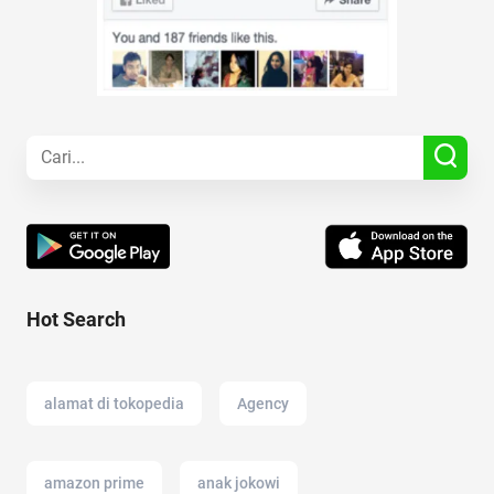
Hot Search
alamat di tokopedia
Agency
amazon prime
anak jokowi