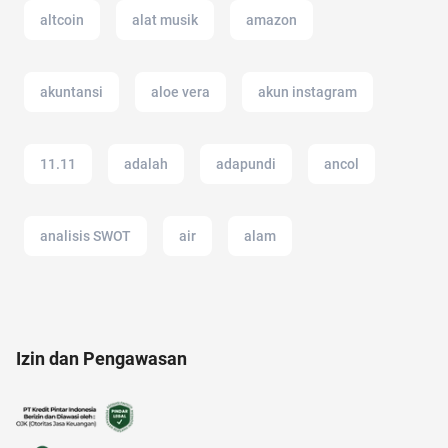
altcoin
alat musik
amazon
akuntansi
aloe vera
akun instagram
11.11
adalah
adapundi
ancol
analisis SWOT
air
alam
akun google
alat masak
anak anak
Izin dan Pengawasan
akun IG
12.12
alat cek gula darah