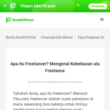
Pinjam kilat 50 juta!
Download
Berita Kredit Pintar
Finansial Dan Bisnis
Tips Pinjaman Onlin
Apa itu Freelancer? Mengenal Kebebasan ala
Freelance
29 Apr 2021 by kreditpintar, Last edit: 25 Aug 2022
Tahukah Anda, apa itu freelancer? Menurut
FlexJobs
, freelancer adalah suatu pekerjaan di
mana seseorang bisa bekerja untuk dirinya
sendiri tanpa harus terikat dengan suatu