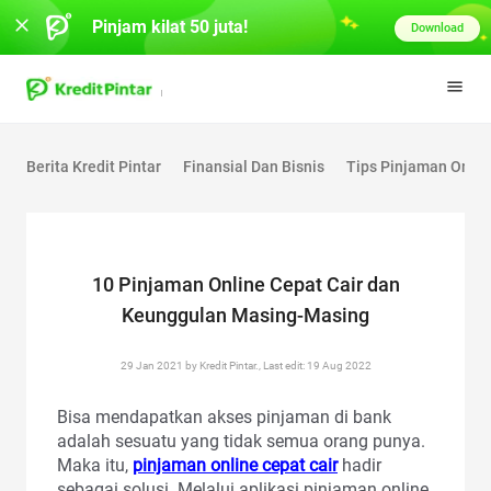
Pinjam kilat 50 juta!
Download
Berita Kredit Pintar
Finansial Dan Bisnis
Tips Pinjaman Onlin
10 Pinjaman Online Cepat Cair dan
Keunggulan Masing-Masing
29 Jan 2021 by Kredit Pintar., Last edit: 19 Aug 2022
Bisa mendapatkan akses pinjaman di bank
adalah sesuatu yang tidak semua orang punya.
Maka itu,
pinjaman online cepat cair
hadir
sebagai solusi. Melalui aplikasi pinjaman online