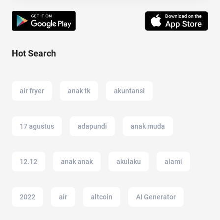
Hot Search
air fryer
anak tk
akuntansi
17 agustus
adapundi
anak muda
12.12
anak anak
akulaku
alami
2022
air
altcoin
AI Generator