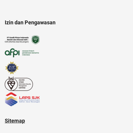
anak jokowi
akun instagram
ac modern
Izin dan Pengawasan
Airdrop Crypto
alat cek gula darah
alat masak
Sitemap