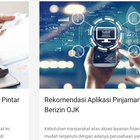
 Pintar
Rekomendasi Aplikasi Pinjaman
Berizin OJK
t ini
Kebutuhan masyarakat atas akses layanan finan
di
mudah terpenuhi dengan adanya perusahaan yan