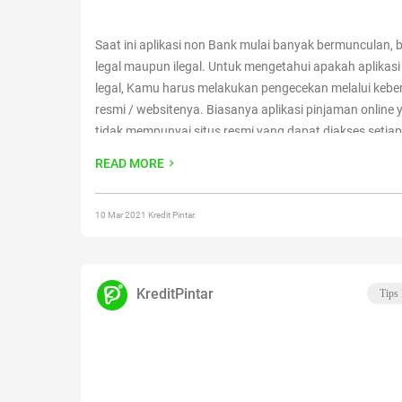
Saat ini aplikasi non Bank mulai banyak bermunculan, 
legal maupun ilegal. Untuk mengetahui apakah aplikasi
legal, Kamu harus melakukan pengecekan melalui kebe
resmi / websitenya. Biasanya aplikasi pinjaman online y
tidak mempunyai situs resmi yang dapat diakses setia
Berikut ini beberapa rekomendasi aplikasi pinjaman onli
READ MORE
seperti Maucash, Kredit
Continue reading
“Tutorial Logi
Pinjaman Online”
10 Mar 2021 Kredit Pintar.
KreditPintar
Tips