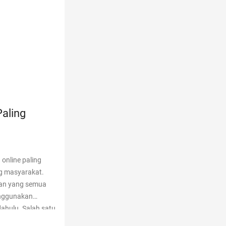
Paling
online paling
ng masyarakat.
man yang semua
enggunakan
dahulu. Salah satu
aftar Aplikasi