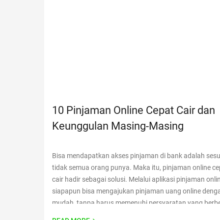
10 Pinjaman Online Cepat Cair dan
Keunggulan Masing-Masing
Bisa mendapatkan akses pinjaman di bank adalah ses
tidak semua orang punya. Maka itu, pinjaman online ce
cair hadir sebagai solusi. Melalui aplikasi pinjaman onlin
siapapun bisa mengajukan pinjaman uang online deng
mudah, tanpa harus memenuhi persyaratan yang berbeli
serta proses yang lama. Tidak peduli berapa pendapat