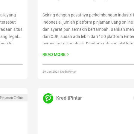
baik yang
Seiring dengan pesatnya perkembangan industri F
 tersebut
Indonesia, jumlah platform pinjaman uang online
radaan situs
dan syarat pun semakin bertambah. Bahkan menu
ang ilegal
dari OJK, sudah ada lebih dari 150 platform Fint
p waktu.
beroperasi di tanah air. Diantara ratusan platfor
ne resmi,
sejumlah aplikasi pinjaman online terbaik yang 
READ MORE
n Website
oleh masyarakat Indonesia. Di bawah
Continue r
Uang Online Tanpa Jaminan dan Syarat, Mana ya
29 Jan 2021 Kredit Pintar.
KreditPintar
 Pinjaman Online