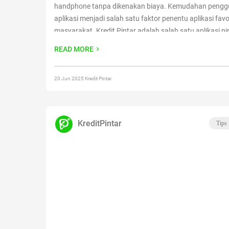
handphone tanpa dikenakan biaya. Kemudahan peng
aplikasi menjadi salah satu faktor penentu aplikasi favo
masyarakat. Kredit Pintar adalah salah satu aplikasi p
daring yang banyak didownload oleh masyarakat Indon
READ MORE
proses login dan pengajuannya yang relatif
Continue re
Login Aplikasi Pinjaman Kredit Pintar dan Pilihan Aplik
20 Jun 2025 Kredit Pintar.
KreditPintar
Tips