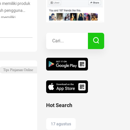
h memiliki produk
duh pengguna
Kisah Sukses
memiliki
aring tersebut
lakkan
Lainnya
embuat
Continue
erizin OJK”
Tips Pinjaman Online
Hot Search
17 agustus