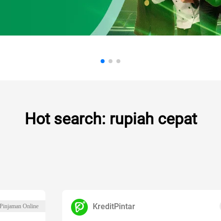
Hot search: rupiah cepat
KreditPintar
 Pinjaman Online