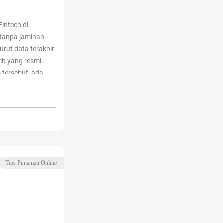
intech di
 tanpa jaminan
rut data terakhir
ech yang resmi
m tersebut, ada
banyak digunakan
eading
“7 Pinjaman
ng Terbaik?”
Tips Pinjaman Online