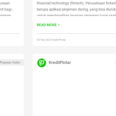
gunaan
financial technology (fintech). Perusahaan fintec
rit bagi
berupa aplikasi pinjaman daring, yang bisa diun
injaman
untuk mendapatkan layanan pinjaman tunai saat 
esia karena
keperluan mendadak. Adanya aplikasi pinjaman d
READ MORE
ading
“Cara
mempercepat proses inklusi keuangan yang diga
asi Lainnya”
pemerintah. Adanya layanan pinjaman daring m
reading
05 Feb 2025 Kredit Pintar.
“Rekomendasi Aplikasi Pinjaman Daring B
KreditPintar
 Pinjaman Online