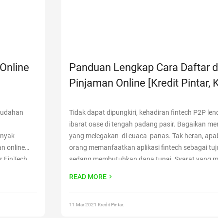
Online
Panduan Lengkap Cara Daftar di
Pinjaman Online [Kredit Pintar, 
Singa Fintech, Rupiah Cepat]
mudahan
Tidak dapat dipungkiri, kehadiran fintech P2P l
ibarat oase di tengah padang pasir. Bagaikan mem
anyak
yang melegakan di cuaca panas. Tak heran, apab
n online
orang memanfaatkan aplikasi fintech sebagai tu
r FinTech
sedang membutuhkan dana tunai. Syarat yang 
aan
cepat memang menjadi keunggulan tersendiri bagi
READ MORE
sat karena
pinjaman online. Tidak perlu
Continue reading
“Pa
Simak 3
Cara Daftar di Aplikasi Pinjaman Online [Kredit Pin
Singa Fintech, Rupiah Cepat]”
11 Mar 2021 Kredit Pintar.