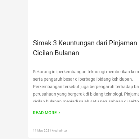
Simak 3 Keuntungan dari Pinjaman 
Cicilan Bulanan
Sekarang ini perkembangan teknologi memberikan ke
serta pengaruh besar di berbagai bidang kehidupan.
Perkembangan tersebut juga berpengaruh terhadap b
perusahaan yang bergerak di bidang teknologi. Pinjama
cicilan bulanan menjadi salah satu perusahaan di sekto
atau Finance Technology. Di Indonesia sendiri perusah
READ MORE
semacam ini mengalami perkembangan yang cukup pe
memberikan pilihan pinjaman tanpa
Continue reading
“
Keuntungan dari Pinjaman Online Cicilan Bulanan”
11 May 2021 kreditpintar