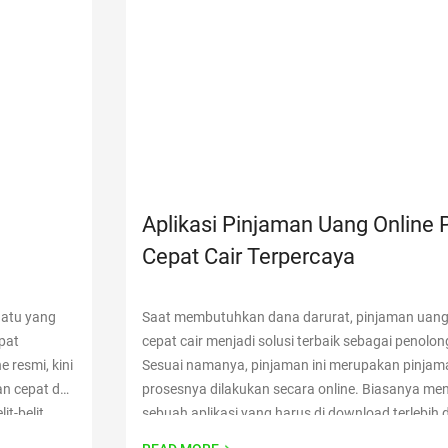
Aplikasi Pinjaman Uang Online 
Cepat Cair Terpercaya
uatu yang
Saat membutuhkan dana darurat, pinjaman uang 
pat
cepat cair menjadi solusi terbaik sebagai penolo
e resmi, kini
Sesuai namanya, pinjaman ini merupakan pinja
an cepat dan
prosesnya dilakukan secara online. Biasanya m
t-belit
sebuah aplikasi yang harus di download terlebih 
an Anda
aplikasi yang bisa digunakan yaitu Kredit Pintar D