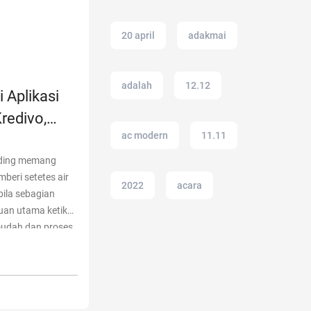
20 april
adakmai
adalah
12.12
 Aplikasi
Kredivo,
ac modern
11.11
ending memang
beri setetes air
2022
acara
ila sebagian
juan utama ketika
mudah dan proses
21 april
 aplikasi
nduan Lengkap
tar, Kredivo,