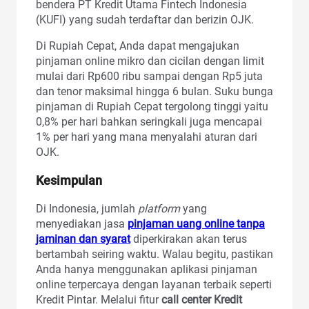
bendera PT Kredit Utama Fintech Indonesia
(KUFI) yang sudah terdaftar dan berizin OJK.
Di Rupiah Cepat, Anda dapat mengajukan
pinjaman online mikro dan cicilan dengan limit
mulai dari Rp600 ribu sampai dengan Rp5 juta
dan tenor maksimal hingga 6 bulan. Suku bunga
pinjaman di Rupiah Cepat tergolong tinggi yaitu
0,8% per hari bahkan seringkali juga mencapai
1% per hari yang mana menyalahi aturan dari
OJK.
Kesimpulan
Di Indonesia, jumlah
platform
yang
menyediakan jasa
pinjaman uang online tanpa
jaminan dan syarat
diperkirakan akan terus
bertambah seiring waktu. Walau begitu, pastikan
Anda hanya menggunakan aplikasi pinjaman
online terpercaya dengan layanan terbaik seperti
Kredit Pintar. Melalui fitur
call center Kredit