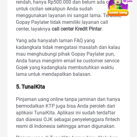
rendah, hanya Rp500.000 dan belum ada opsi
untuk cicilan sekalipun Anda sudah
menggunakan layanan ini sangat lama. Terakhir,
Gopay Paylater tidak memiliki layanan call
center, layaknya
call center Kredit Pintar
.
Yang ada hanyalah laman FAQ yang
kadangkala tidak mengatasi masalah dan kalau
mau menghubungi pihak Gopay Paylater pun,
Anda harus mengirim email ke customer service
Gojek yang kadangkala membutuhkan waktu
lama untuk mendapatkan balasan.
5. TunaiKita
Pinjaman uang online tanpa jaminan dan hanya
bermodalkan KTP juga bisa Anda peroleh dari
aplikasi TunaiKita. Aplikasi ini sudah terdaftar
dan diawasi OJK sebagai penyelenggara fintech
resmi di Indonesia sehingga aman digunakan.