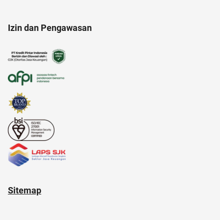
adapundi
anak tk
Izin dan Pengawasan
american music awards 2021
air hangat
Ambassador
administrasi bisnis
amazon prime indonesia
anak anak
Sitemap