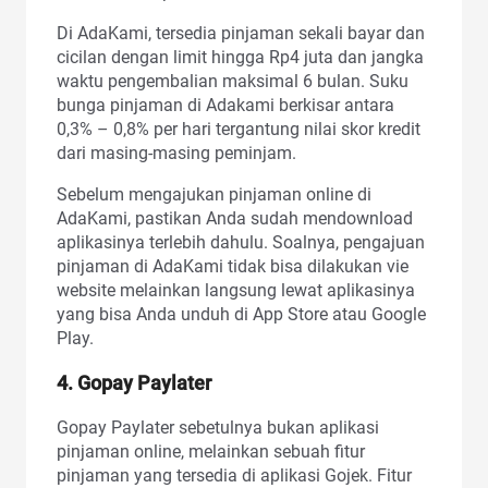
Di AdaKami, tersedia pinjaman sekali bayar dan
cicilan dengan limit hingga Rp4 juta dan jangka
waktu pengembalian maksimal 6 bulan. Suku
bunga pinjaman di Adakami berkisar antara
0,3% – 0,8% per hari tergantung nilai skor kredit
dari masing-masing peminjam.
Sebelum mengajukan pinjaman online di
AdaKami, pastikan Anda sudah mendownload
aplikasinya terlebih dahulu. Soalnya, pengajuan
pinjaman di AdaKami tidak bisa dilakukan vie
website melainkan langsung lewat aplikasinya
yang bisa Anda unduh di App Store atau Google
Play.
4. Gopay Paylater
Gopay Paylater sebetulnya bukan aplikasi
pinjaman online, melainkan sebuah fitur
pinjaman yang tersedia di aplikasi Gojek. Fitur