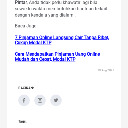
Pintar
, Anda tidak perlu khawatir lagi bila
sewaktu-waktu membutuhkan bantuan terkait
dengan kendala yang dialami.
Baca Juga:
7 Pinjaman Online Langsung Cair Tanpa Ribet,
Cukup Modal KTP
Cara Mendapatkan Pinjaman Uang Online
Mudah dan Cepat, Modal KTP
19 Aug 2022
BAGIKAN:
Tags: