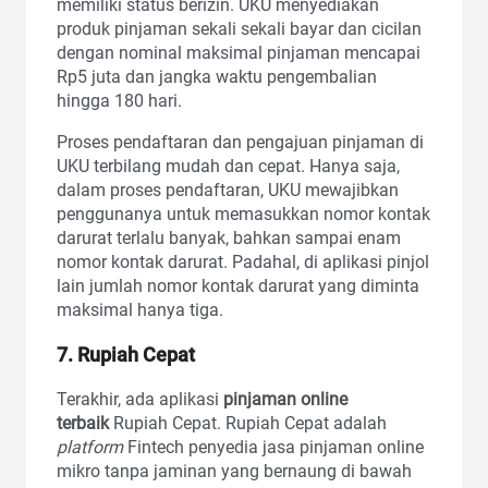
memiliki status berizin. UKU menyediakan
produk pinjaman sekali sekali bayar dan cicilan
dengan nominal maksimal pinjaman mencapai
Rp5 juta dan jangka waktu pengembalian
hingga 180 hari.
Proses pendaftaran dan pengajuan pinjaman di
UKU terbilang mudah dan cepat. Hanya saja,
dalam proses pendaftaran, UKU mewajibkan
penggunanya untuk memasukkan nomor kontak
darurat terlalu banyak, bahkan sampai enam
nomor kontak darurat. Padahal, di aplikasi pinjol
lain jumlah nomor kontak darurat yang diminta
maksimal hanya tiga.
7. Rupiah Cepat
Terakhir, ada aplikasi
pinjaman online
terbaik
Rupiah Cepat. Rupiah Cepat adalah
platform
Fintech penyedia jasa pinjaman online
mikro tanpa jaminan yang bernaung di bawah