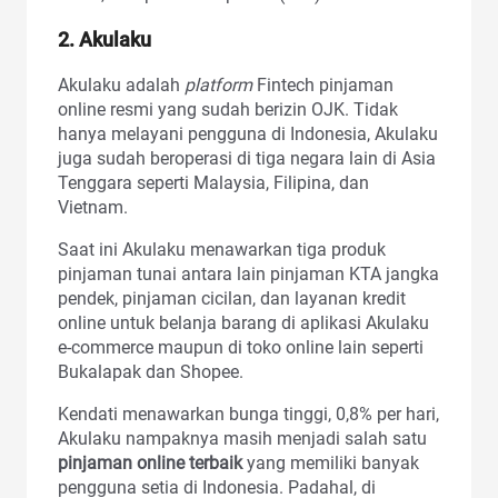
2. Akulaku
Akulaku adalah
platform
Fintech pinjaman
online resmi yang sudah berizin OJK. Tidak
hanya melayani pengguna di Indonesia, Akulaku
juga sudah beroperasi di tiga negara lain di Asia
Tenggara seperti Malaysia, Filipina, dan
Vietnam.
Saat ini Akulaku menawarkan tiga produk
pinjaman tunai antara lain pinjaman KTA jangka
pendek, pinjaman cicilan, dan layanan kredit
online untuk belanja barang di aplikasi Akulaku
e-commerce maupun di toko online lain seperti
Bukalapak dan Shopee.
Kendati menawarkan bunga tinggi, 0,8% per hari,
Akulaku nampaknya masih menjadi salah satu
pinjaman online terbaik
yang memiliki banyak
pengguna setia di Indonesia. Padahal, di