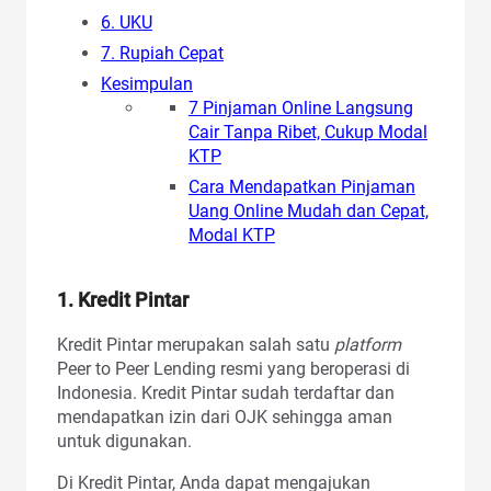
6. UKU
7. Rupiah Cepat
Kesimpulan
7 Pinjaman Online Langsung
Cair Tanpa Ribet, Cukup Modal
KTP
Cara Mendapatkan Pinjaman
Uang Online Mudah dan Cepat,
Modal KTP
1. Kredit Pintar
Kredit Pintar merupakan salah satu
platform
Peer to Peer Lending resmi yang beroperasi di
Indonesia. Kredit Pintar sudah terdaftar dan
mendapatkan izin dari OJK sehingga aman
untuk digunakan.
Di Kredit Pintar, Anda dapat mengajukan