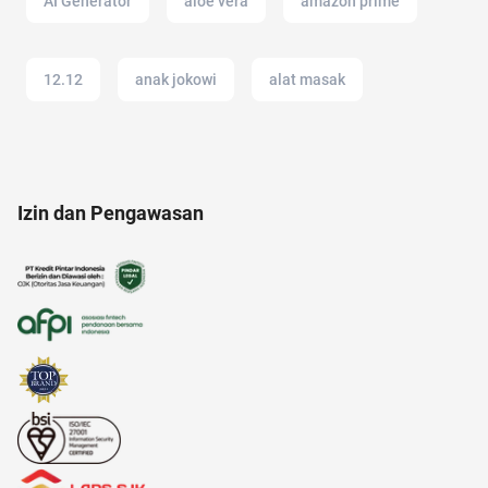
AI Generator
aloe vera
amazon prime
12.12
anak jokowi
alat masak
anak anak
alasan saham CPO melejit
Izin dan Pengawasan
amazon
Agency
Airdrop Crypto
acara
alfamart