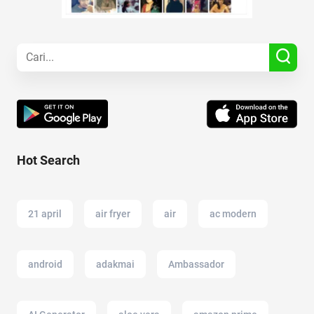
Hot Search
21 april
air fryer
air
ac modern
android
adakmai
Ambassador