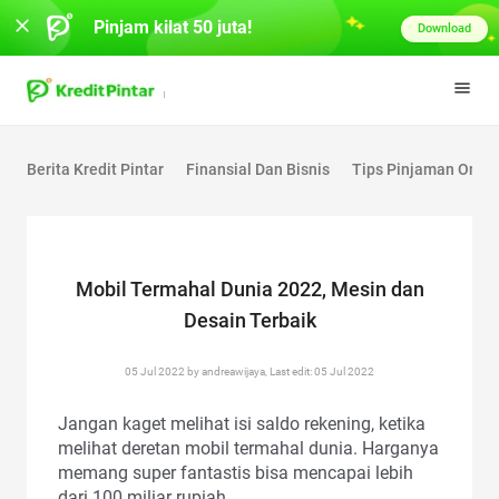
Pinjam kilat 50 juta!
Download
Berita Kredit Pintar
Finansial Dan Bisnis
Tips Pinjaman Onlin
Mobil Termahal Dunia 2022, Mesin dan
Desain Terbaik
05 Jul 2022 by andreawijaya, Last edit: 05 Jul 2022
Jangan kaget melihat isi saldo rekening, ketika
melihat deretan mobil termahal dunia. Harganya
memang super fantastis bisa mencapai lebih
dari 100 miliar rupiah.