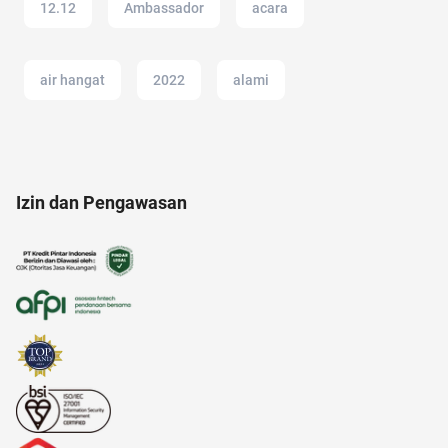
12.12
Ambassador
acara
air hangat
2022
alami
amazon prime
android
ancol
Izin dan Pengawasan
20 april
adapundi
ac modern
Airdrop Crypto