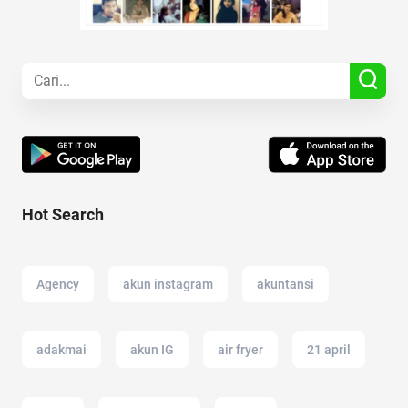
Hot Search
Agency
akun instagram
akuntansi
adakmai
akun IG
air fryer
21 april