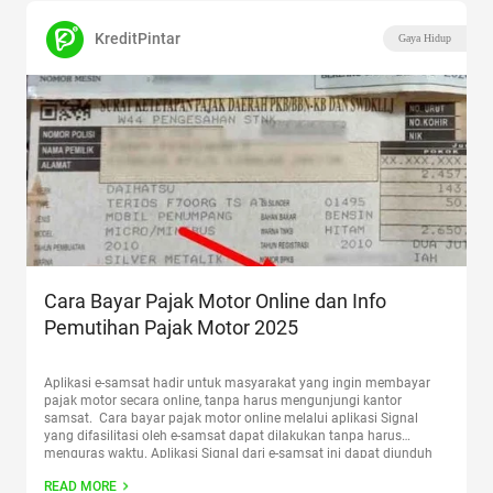
KreditPintar
Gaya Hidup
Cara Bayar Pajak Motor Online dan Info
Pemutihan Pajak Motor 2025
Aplikasi e-samsat hadir untuk masyarakat yang ingin membayar
pajak motor secara online, tanpa harus mengunjungi kantor
samsat. Cara bayar pajak motor online melalui aplikasi Signal
yang difasilitasi oleh e-samsat dapat dilakukan tanpa harus
menguras waktu. Aplikasi Signal dari e-samsat ini dapat diunduh
melalui Google Play Store ataupun App Store di smartphonemu.
READ MORE
Apa saja syarat yang
Continue reading
“Cara Bayar Pajak Motor