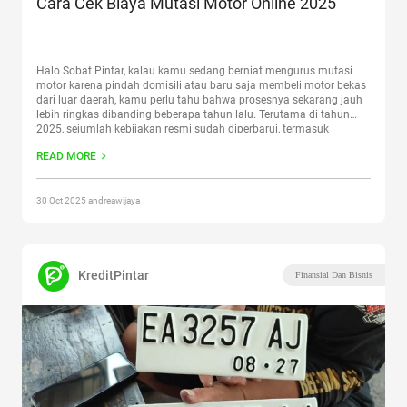
Cara Cek Biaya Mutasi Motor Online 2025
Halo Sobat Pintar, kalau kamu sedang berniat mengurus mutasi
motor karena pindah domisili atau baru saja membeli motor bekas
dari luar daerah, kamu perlu tahu bahwa prosesnya sekarang jauh
lebih ringkas dibanding beberapa tahun lalu. Terutama di tahun
2025, sejumlah kebijakan resmi sudah diperbarui, termasuk
penghapusan bea balik nama kendaraan bekas yang sempat jadi
READ MORE
beban
Continue reading
“Cara Cek Biaya Mutasi Motor Online 2025”
30 Oct 2025 andreawijaya
KreditPintar
Finansial Dan Bisnis