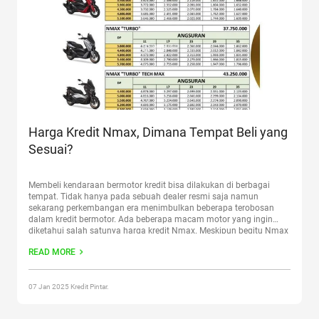
Harga Kredit Nmax, Dimana Tempat Beli yang
Sesuai?
Membeli kendaraan bermotor kredit bisa dilakukan di berbagai
tempat. Tidak hanya pada sebuah dealer resmi saja namun
sekarang perkembangan era menimbulkan beberapa terobosan
dalam kredit bermotor. Ada beberapa macam motor yang ingin
diketahui salah satunya harga kredit Nmax. Meskipun begitu Nmax
juga hadir dengan cara pembelian KKB yang memudahkan
READ MORE
siapapun memakainya dengan ketentuan berbeda masing
Continue
reading
“Harga Kredit Nmax, Dimana Tempat Beli yang Sesuai?”
07 Jan 2025 Kredit Pintar.