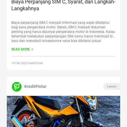
Biaya Perpanjang SIM C, Syarat, dan Langkah-
Langkahnya
Biaya perpanjang SIM C menjadi informasi yang wajib diketahui
bagi para pengendara motor. Sebab, SIM C menjadi dokumen
penting yang harus dipunyai pengendara motor di Indonesia. Kalau
terlambat melakukan perpanjangan SIM, kamu harus membuat SIM
baru dan mengikuti prosedurnya yang bisa dibilang cukup
panjang. Selain biaya perpanjang SIM C, ketahui juga apa saja
READ MORE
syarat yang
Continue reading
“Biaya Perpanjang SIM C, Syarat, dan
Langkah-Langkahnya”
18 Feb 2025 Kredit Pintar.
KreditPintar
Lainnya