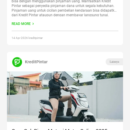
bisa dengan menggunakan pinjaman uang. Manfaatkan Kredit
Pintar sebagai penyedia pinjaman dana untuk segala kebutuhan.
Pinjaman uang untuk cicilan pembelian kendaraan bisa didapatkan
dari Kredit Pintar ataupun dengan membayar langsung tunai.
Namun dengan memiliki kendaraan kita juga diwajibkan untuk
READ MORE
membayar pajak kendaraan sesuai dengan ketentuan yang
berlaku.
Continue reading
“Begini Cara Cek Pajak Kendaraan Online,
Mudah dan Cepat”
14 Apr 2026 kreditpintar
KreditPintar
Lainnya