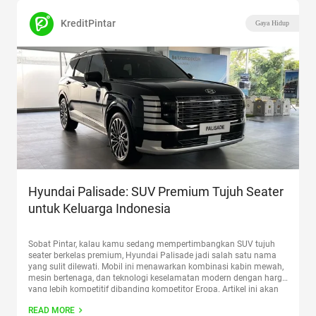
KreditPintar
Gaya Hidup
Hyundai Palisade: SUV Premium Tujuh Seater
untuk Keluarga Indonesia
Sobat Pintar, kalau kamu sedang mempertimbangkan SUV tujuh
seater berkelas premium, Hyundai Palisade jadi salah satu nama
yang sulit dilewati. Mobil ini menawarkan kombinasi kabin mewah,
mesin bertenaga, dan teknologi keselamatan modern dengan harga
yang lebih kompetitif dibanding kompetitor Eropa. Artikel ini akan
membahas spesifikasi Hyundai Palisade, fitur kabin yang
READ MORE
ditawarkan, varian dan estimasi harga
Continue reading
“Hyundai