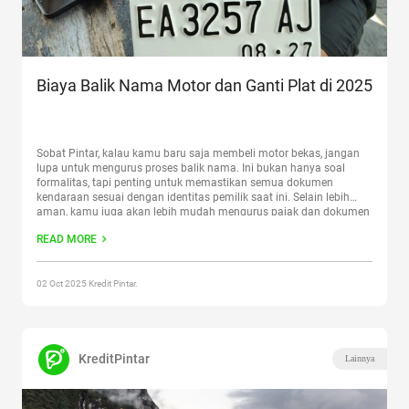
Biaya Balik Nama Motor dan Ganti Plat di 2025
Sobat Pintar, kalau kamu baru saja membeli motor bekas, jangan
lupa untuk mengurus proses balik nama. Ini bukan hanya soal
formalitas, tapi penting untuk memastikan semua dokumen
kendaraan sesuai dengan identitas pemilik saat ini. Selain lebih
aman, kamu juga akan lebih mudah mengurus pajak dan dokumen
lainnya di masa depan. Tapi, pertanyaan paling umum
READ MORE
yang
Continue reading
“Biaya Balik Nama Motor dan Ganti Plat di
2025”
02 Oct 2025 Kredit Pintar.
KreditPintar
Lainnya