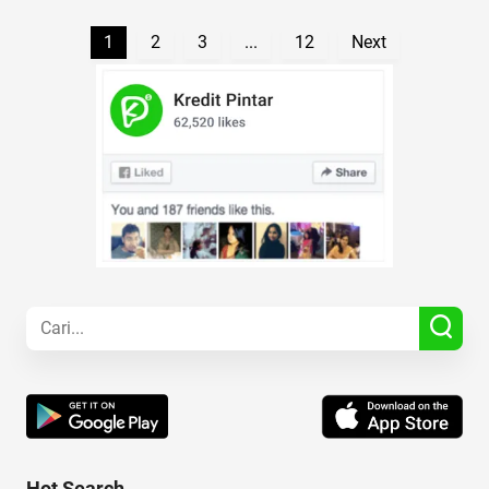
1
2
3
...
12
Next
Hot Search