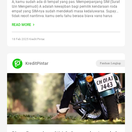
A, kamu sudah ada di tempat yang pas. Memperpanjang SIM (Surat
Izin Mengemudi) A adalah kewajiban bagi pemilik kendaraan roda
empat yang SIM-nya sudah mendekati masa kedaluwarsa. Supaya
tidak repot nantinya, kamu perlu tahu berapa biaya yang harus
disiapkan, apa saja syarat untuk melakukan perpanjangan,
READ MORE
dan
Continue reading
“Biaya Perpanjang SIM A Terbaru, Pengemudi
Mobil Harus Tahu!”
18 Feb 2025 Kredit Pintar.
KreditPintar
Panduan Lengkap