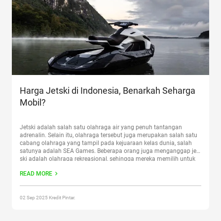
Harga Jetski di Indonesia, Benarkah Seharga
Mobil?
Jetski adalah salah satu olahraga air yang penuh tantangan
adrenalin. Selain itu, olahraga tersebut juga merupakan salah satu
cabang olahraga yang tampil pada kejuaraan kelas dunia, salah
satunya adalah SEA Games. Beberapa orang juga menganggap jet
ski adalah olahraga rekreasional, sehingga mereka memilih untuk
membeli jetski. Penasaran berapa harga jetski di pasaran? Simak
READ MORE
artikel ini
Continue reading
“Harga Jetski di Indonesia, Benarkah
Seharga Mobil? “
02 Sep 2025 Kredit Pintar.