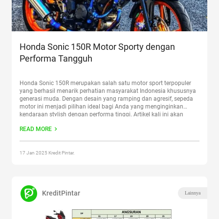
Honda Sonic 150R Motor Sporty dengan
Performa Tangguh
Honda Sonic 150R merupakan salah satu motor sport terpopuler
yang berhasil menarik perhatian masyarakat Indonesia khususnya
generasi muda. Dengan desain yang ramping dan agresif, sepeda
motor ini menjadi pilihan ideal bagi Anda yang menginginkan
kendaraan stylish dengan performa tinggi. Artikel kali ini akan
membahas Honda Sonic 150R secara mendalam, mulai dari desain,
READ MORE
spesifikasi, harga, keunggulan,
Continue reading
“Honda Sonic 150R
Motor Sporty dengan Performa Tangguh”
17 Jan 2025 Kredit Pintar.
KreditPintar
Lainnya