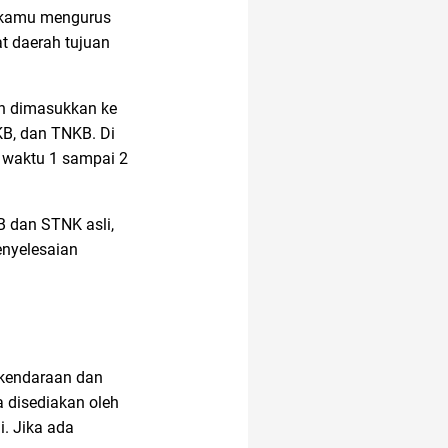
, kamu mengurus
t daerah tujuan
an dimasukkan ke
KB, dan TNKB. Di
m waktu 1 sampai 2
B dan STNK asli,
enyelesaian
 kendaraan dan
a disediakan oleh
. Jika ada