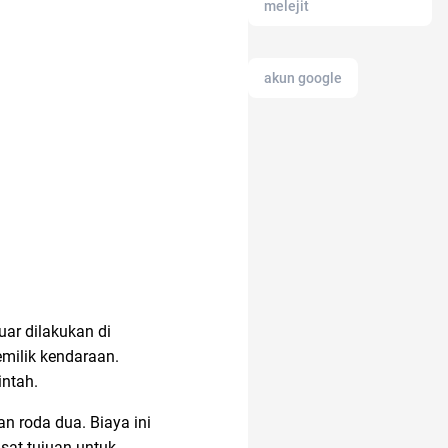
melejit
akun google
anak tk
alat masak
akun IG
ar dilakukan di
milik kendaraan.
alat cek gula darah
intah.
n roda dua. Biaya ini
Airdrop Crypto
sat tujuan untuk