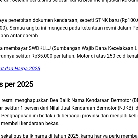
aya penerbitan dokumen kendaraan, seperti STNK baru (Rp100.
000). Semua angka ini mengacu pada ketentuan resmi dalam Pe
daan antar daerah.
minta membayar SWDKLLJ (Sumbangan Wajib Dana Kecelakaan Lal
annya sekitar Rp35.000 per tahun. Motor di atas 250 cc dikena
rat dan Harga 2025
 per 2025
ah resmi menghapuskan Bea Balik Nama Kendaraan Bermotor (
, sekitar 1 persen dari Nilai Jual Kendaraan Bermotor (NJKB), 
 Penghapusan ini berlaku di berbagai provinsi dan menjadi keb
g membeli kendaraan bekas.
g sekaligus balik nama di tahun 2025, kamu hanya perlu mem