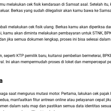
mu melakukan cek fisik kendaraan di Samsat asal. Setelah itu
luar. Berkas yang sudah dilegalisir akan kamu bawa ke Samsa
bali melakukan cek fisik ulang. Berkas kamu akan diperiksa d
uai, kamu akan diminta melakukan pembayaran untuk STNK, BP
dan jika semua dokumen lengkap, proses ini bisa selesai dala
 seperti KTP pemilik baru, kuitansi pembelian bermeterai, BPK
 awal. Ini akan mempermudah proses di loket dan mempercepat p
a
naga saat mengurus mutasi motor. Pertama, lakukan cek pajak
Kedua, manfaatkan fitur antrean online atau pelayanan cepat jik
men dalam satu map dan pastikan semua data identitas sesuai