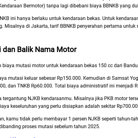
endaraan Bermotor) tanpa lagi dibebani biaya BBNKB yang d
B ini hanya berlaku untuk kendaraan bekas. Untuk kendaraan
g. Misalnya di Jakarta, tarif BBNKB penyerahan pertama untuk 
i dan Balik Nama Motor
gan biaya mutasi motor untuk kendaraan bekas 150 cc dari Band
ya mutasi keluar sebesar Rp150.000. Kemudian di Samsat Yo
, dan TNKB Rp60.000. Total biaya administratif ini menjadi 
 tergantung NJKB kendaraanmu. Misalnya jika PKB motor ters
ya keseluruhan yang perlu disiapkan adalah sekitar Rp700.00
, kamu tidak perlu membayar 1 persen NJKB seperti tahun-tah
dibanding proses mutasi sebelum tahun 2025.