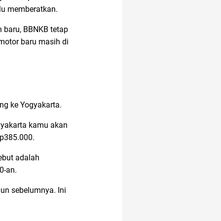
ulu memberatkan.
alergi musiman
 baru, BBNKB tetap
motor baru masih di
ung ke Yogyakarta.
gyakarta kamu akan
Rp385.000.
ebut adalah
0-an.
un sebelumnya. Ini