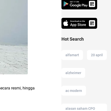
Hot Search
alfamart
20 april
alzheimer
secara resmi, hingga
ac modern
alasan saham CPO