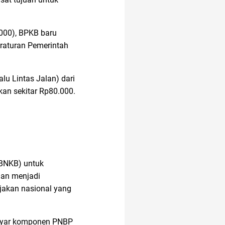
Ambassador
000), BPKB baru
raturan Pemerintah
2022
acara
u Lintas Jalan) dari
kan sekitar Rp80.000.
air
17 agustus
android
BBNKB) untuk
dan menjadi
air hangat
ijakan nasional yang
adapundi
bayar komponen PNBP