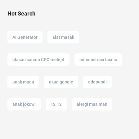
Hot Search
AI Generator
alat masak
alasan saham CPO melejit
administrasi bisnis
anak muda
akun google
adapundi
anak jokowi
12.12
alergi musiman
akun instagram
american music awards 2021