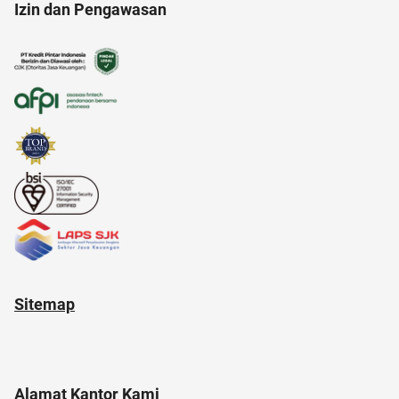
Izin dan Pengawasan
11.11
ancol
akun IG
air
air hangat
aloe vera
amazon prime indonesia
alat cek gula darah
Sitemap
Alamat Kantor Kami