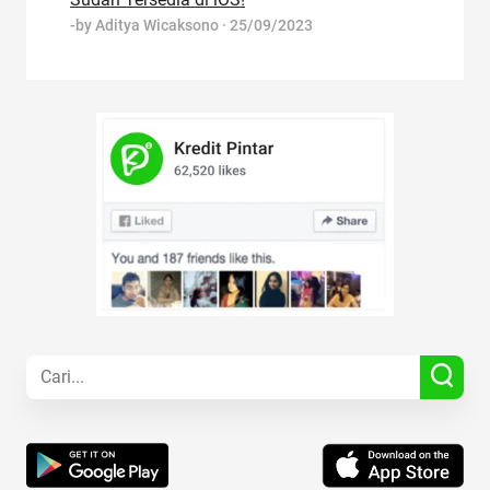
-by
Aditya Wicaksono
·
25/09/2023