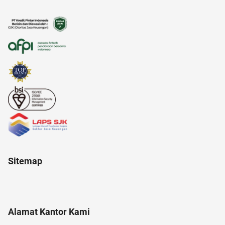
alfamart
12.12
akun IG
afiliasi
android
Sitemap
Alamat Kantor Kami