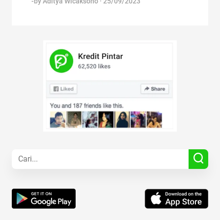
-by
Aditya Wicaksono
·
25/09/2023