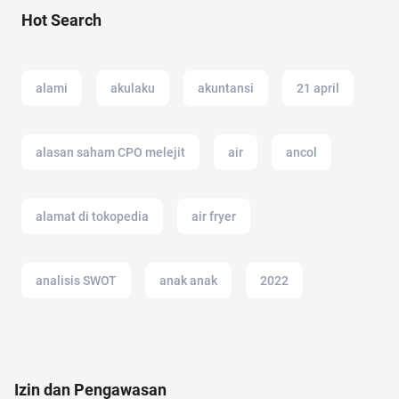
Hot Search
alami
akulaku
akuntansi
21 april
alasan saham CPO melejit
air
ancol
alamat di tokopedia
air fryer
analisis SWOT
anak anak
2022
alzheimer
alat masak
air hangat
Izin dan Pengawasan