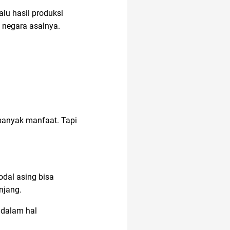
lu hasil produksi
 negara asalnya.
analisis SWOT
alergi musiman
alat musik
banyak manfaat. Tapi
akun google
odal asing bisa
17 agustus
njang.
 dalam hal
12.12
air hangat