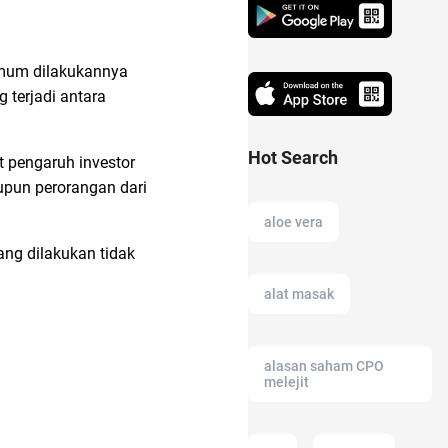
umum dilakukannya
 terjadi antara
Hot Search
 pengaruh investor
upun perorangan dari
aloe vera
ang dilakukan tidak
alat masak
alasan saham CPO
melejit