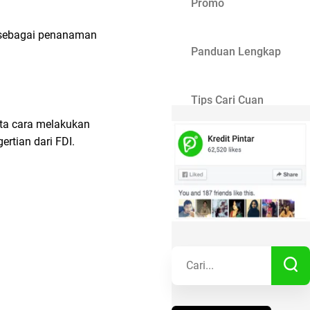
Promo
n sebagai penanaman
Panduan Lengkap
Tips Cari Cuan
rta cara melakukan
rtian dari FDI.
Gaya Hidup
Kisah Sukses
Lainnya