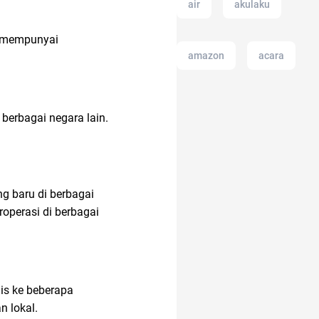
air
akulaku
ut mempunyai
amazon
acara
AI Generator
berbagai negara lain.
anak muda
g baru di berbagai
21 april
anak tk
roperasi di berbagai
amazon prime
is ke beberapa
n lokal.
aksesoris