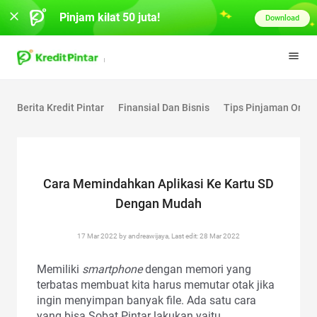
Pinjam kilat 50 juta!
Download
Berita Kredit Pintar
Finansial Dan Bisnis
Tips Pinjaman Onlin
Cara Memindahkan Aplikasi Ke Kartu SD
Dengan Mudah
17 Mar 2022 by andreawijaya, Last edit: 28 Mar 2022
Memiliki
smartphone
dengan memori yang
terbatas membuat kita harus memutar otak jika
ingin menyimpan banyak file. Ada satu cara
yang bisa Sobat Pintar lakukan yaitu