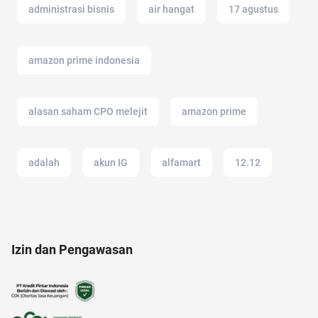
administrasi bisnis
air hangat
17 agustus
amazon prime indonesia
alasan saham CPO melejit
amazon prime
adalah
akun IG
alfamart
12.12
acara
akun google
alergi musiman
Izin dan Pengawasan
analisis SWOT
21 april
anak jokowi
20 april
alzheimer
akuntansi