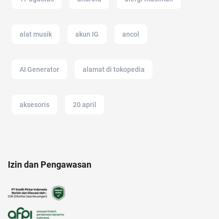
alat musik
akun IG
ancol
AI Generator
alamat di tokopedia
aksesoris
20 april
alasan saham CPO melejit
analisis SWOT
Izin dan Pengawasan
altcoin
akuntansi
american music awards 2021
Ambassador