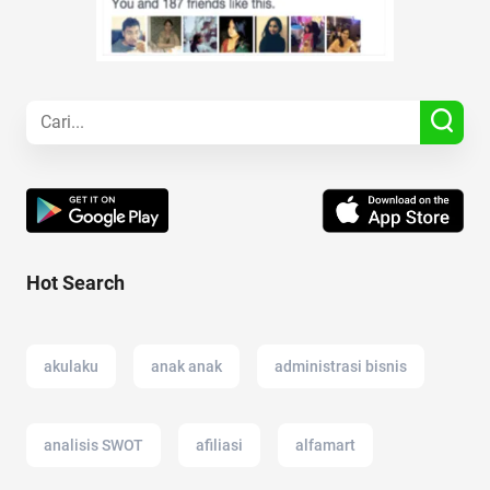
Hot Search
akulaku
anak anak
administrasi bisnis
analisis SWOT
afiliasi
alfamart