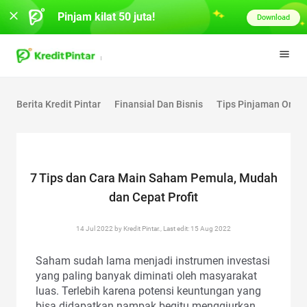
Pinjam kilat 50 juta!
Download
Berita Kredit Pintar
Finansial Dan Bisnis
Tips Pinjaman Onlin
7 Tips dan Cara Main Saham Pemula, Mudah
dan Cepat Profit
14 Jul 2022 by Kredit Pintar., Last edit: 15 Aug 2022
Saham sudah lama menjadi instrumen investasi
yang paling banyak diminati oleh masyarakat
luas. Terlebih karena potensi keuntungan yang
bisa didapatkan nampak begitu menggiurkan.