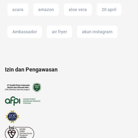
acara
amazon
aloe vera
20 april
Ambassador
air fryer
akun instagram
anak jokowi
air
alam
AI Generator
Izin dan Pengawasan
2022
Agency
alat musik