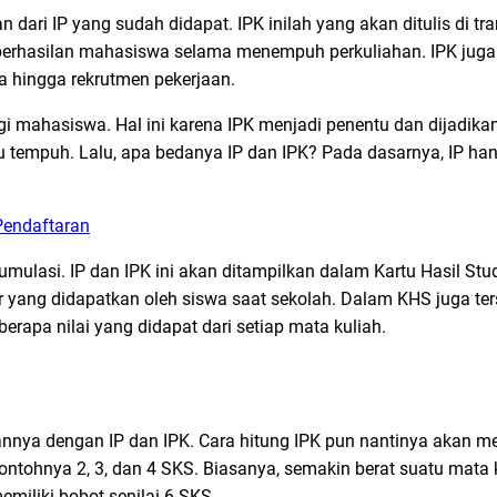
dari IP yang sudah didapat. IPK inilah yang akan ditulis di tran
berhasilan mahasiswa selama menempuh perkuliahan. IPK juga 
a hingga rekrutmen pekerjaan.
agi mahasiswa. Hal ini karena IPK menjadi penentu dan dijadikan
mu tempuh. Lalu, apa bedanya IP dan IPK? Pada dasarnya, IP 
Pendaftaran
ulasi. IP dan IPK ini akan ditampilkan dalam Kartu Hasil Stud
r yang didapatkan oleh siswa saat sekolah. Dalam KHS juga ters
erapa nilai yang didapat dari setiap mata kuliah.
nnya dengan IP dan IPK. Cara hitung IPK pun nantinya akan me
ontohnya 2, 3, dan 4 SKS. Biasanya, semakin berat suatu mata
emiliki bobot senilai 6 SKS.