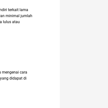
amazon prime
iri terkait lama
uran minimal jumlah
 lulus atau
lu mengenai cara
 yang didapat di