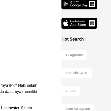
Hot Search
17 agustus
analisis SWOT
nya IPK? Nah, selain
altcoin
pada dasarnya memiliki
 1 semester. Selain
akun instagram