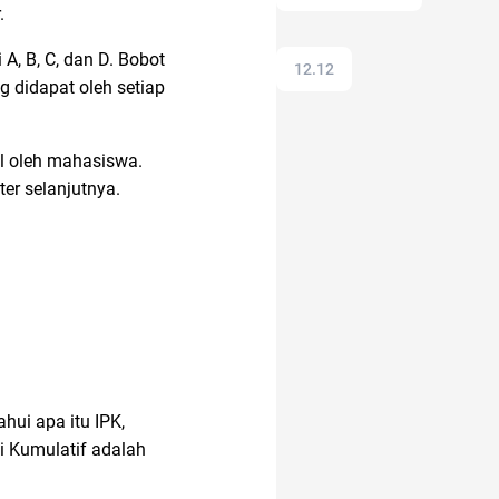
r.
, B, C, dan D. Bobot
12.12
g didapat oleh setiap
AI Generator
il oleh mahasiswa.
er selanjutnya.
anak muda
ac modern
acara
anak tk
hui apa itu IPK,
si Kumulatif adalah
alat cek gula darah