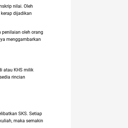
skrip nilai. Oleh
kerap dijadikan
alamat di tokopedia
 penilaian oleh orang
alat masak
hanya menggambarkan
akun google
i atau KHS milik
11.11
akuntansi
edia rincian
20 april
amazon
libatkan SKS. Setiap
air fryer
 kuliah, maka semakin