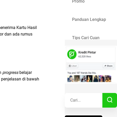
Promo
Panduan Lengkap
menerima Kartu Hasil
ktor dan ada rumus
Tips Cari Cuan
Gaya Hidup
an
progress
belajar
Kisah Sukses
h penjelasan di bawah
Lainnya